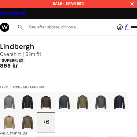
SALE - SPAR 50%
GRATIS RETUR
Søg her...
Lindbergh
Overshirt | Slim fit
Produkt egenskaber
SUPERFLEX
I alt (inkl. rabat)
899 kr
FARVE: GRØN / MID ARMY MIX
+
6
VÆLG STØRRELSE