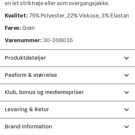
en let striktrøje eller som overgangsjakke.
Kvalitet:
75% Polyester, 22% Viskose, 3% Elastan
Farve:
Grøn
Varenummer:
30-306035
Produktdetaljer
Logomærke nederst på venstre side.
Pasform & størrelse
Skjorten har én knap på manchetterne.
Fit:
Slim fit
Klub, bonus og medlemspriser
Lavet med Superflex, der giver ekstra
elasticitet og komfort.
Tætsiddende pasform, der fremhæver kroppen
Tilmeld dig Club Wagner helt gratis.
Levering & Retur
To åbne sidelommer.
Model:
Modellen er iført en størrelse M.
Lukkes med lynlås.
1-2 hverdage.
Brand Information
Størrelsesguide
Spar 10% på din første ordre
Produktnr.: 30-306035