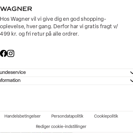
Hos Wagner vil vi give dig en god shopping-
oplevelse, hver gang. Derfor har vi gratis fragt v/
499 kr. og fri retur på alle ordrer.
undeservice
ndeservice - Hjælpecenter
nformation
ories - Inspiration
ntakt os
ørrelsesguide
tikker
b og karriere
turnering
okumentation
Handelsbetingelser
Persondatapolitik
Cookiepolitik
rtrudt køb
vekort
Rediger cookie-indstillinger