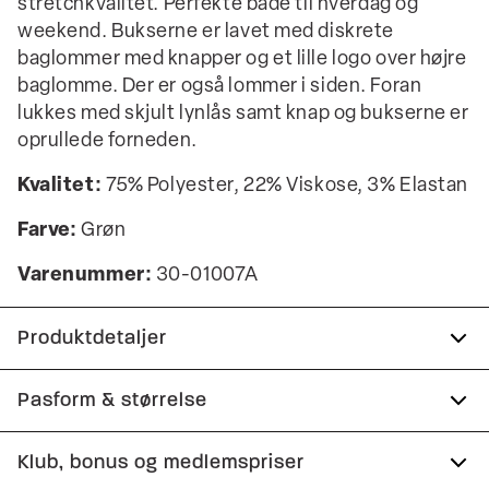
stretchkvalitet. Perfekte både til hverdag og
weekend. Bukserne er lavet med diskrete
baglommer med knapper og et lille logo over højre
baglomme. Der er også lommer i siden. Foran
lukkes med skjult lynlås samt knap og bukserne er
oprullede forneden.
Kvalitet:
75% Polyester, 22% Viskose, 3% Elastan
Farve:
Grøn
Varenummer:
30-01007A
Produktdetaljer
Lavet med Superflex, der giver ekstra
Pasform & størrelse
elasticitet og komfort.
Fit:
Slim fit
Klub, bonus og medlemspriser
Der er to lommer på siden.