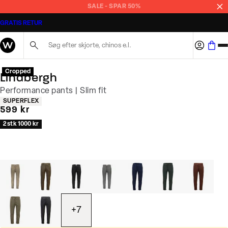
SALE - SPAR 50%
GRATIS RETUR
Søg her...
Cropped
Lindbergh
Performance pants | Slim fit
Produkt egenskaber
SUPERFLEX
I alt (inkl. rabat)
599 kr
2 stk 1000 kr
+
7