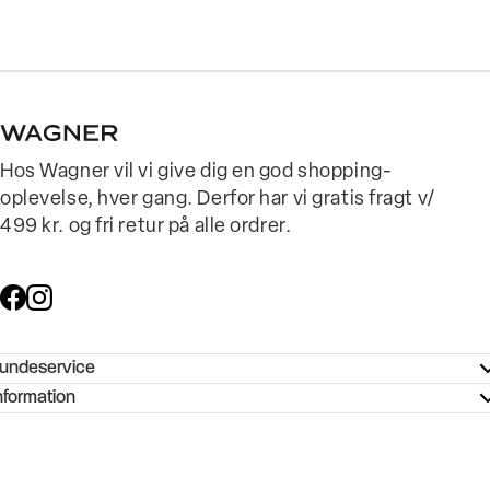
Hos Wagner vil vi give dig en god shopping-
oplevelse, hver gang. Derfor har vi gratis fragt v/
499 kr. og fri retur på alle ordrer.
undeservice
ndeservice - Hjælpecenter
nformation
ories - Inspiration
ntakt os
ørrelsesguide
tikker