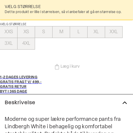
VÆLG STØRRELSE
Dette produkt er lille i størrelsen, så vi anbefaler at gå en størrelse op.
VÆLG STØRRELSE
XXS
XS
S
M
L
XL
XXL
3XL
4XL
Læg i kurv
1-2 DAGES LEVERING
GRATIS FRAGT V/ 499,-
GRATIS RETUR
BYT I 365 DAGE
Beskrivelse
Moderne og super lækre performance pants fra
Lindbergh White i behagelig og komfortabel