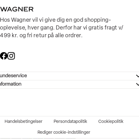
Hos Wagner vil vi give dig en god shopping-
oplevelse, hver gang. Derfor har vi gratis fragt v/
499 kr. og fri retur på alle ordrer.
undeservice
ndeservice - Hjælpecenter
nformation
ories - Inspiration
ntakt os
ørrelsesguide
tikker
b og karriere
turnering
okumentation
Handelsbetingelser
Persondatapolitik
Cookiepolitik
rtrudt køb
vekort
Rediger cookie-indstillinger