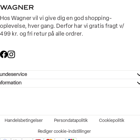
Hos Wagner vil vi give dig en god shopping-
oplevelse, hver gang. Derfor har vi gratis fragt v/
499 kr. og fri retur på alle ordrer.
undeservice
ndeservice - Hjælpecenter
nformation
ories - Inspiration
ntakt os
ørrelsesguide
tikker
b og karriere
turnering
okumentation
Handelsbetingelser
Persondatapolitik
Cookiepolitik
rtrudt køb
vekort
Rediger cookie-indstillinger