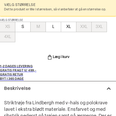
VÆLG STØRRELSE
Dette produkt er lille i størrelsen, så vi anbefaler at gå en størrelse op.
VÆLG STØRRELSE
XS
S
M
L
XL
XXL
3XL
4XL
Læg i kurv
1-2 DAGES LEVERING
GRATIS FRAGT V/ 499,-
GRATIS RETUR
BYT I 365 DAGE
Beskrivelse
Striktrøje fra Lindbergh med v-hals og polokrave
lavet i ekstra blødt materiale. Ensfarvet og med