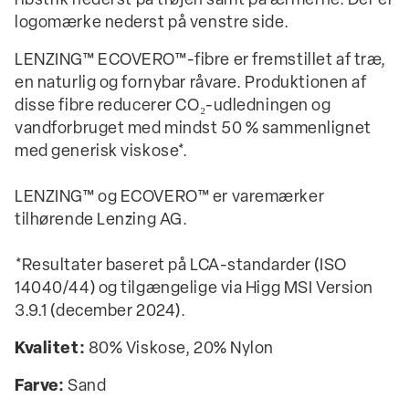
ribstrik nederst på trøjen samt på ærmerne. Der er
logomærke nederst på venstre side.
LENZING™ ECOVERO™-fibre er fremstillet af træ,
en naturlig og fornybar råvare. Produktionen af
disse fibre reducerer CO₂-udledningen og
vandforbruget med mindst 50 % sammenlignet
med generisk viskose*.
LENZING™ og ECOVERO™ er varemærker
tilhørende Lenzing AG.
*Resultater baseret på LCA-standarder (ISO
14040/44) og tilgængelige via Higg MSI Version
3.9.1 (december 2024).
Kvalitet:
80% Viskose, 20% Nylon
Farve:
Sand