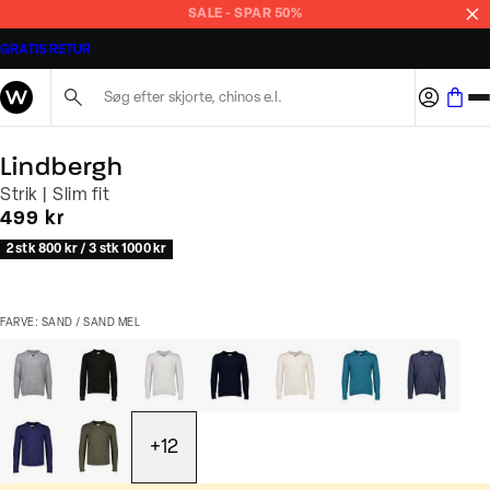
SALE - SPAR 50%
GRATIS RETUR
Søg her...
Lindbergh
Strik | Slim fit
I alt (inkl. rabat)
499 kr
2 stk 800 kr / 3 stk 1000 kr
FARVE: SAND / SAND MEL
+
12