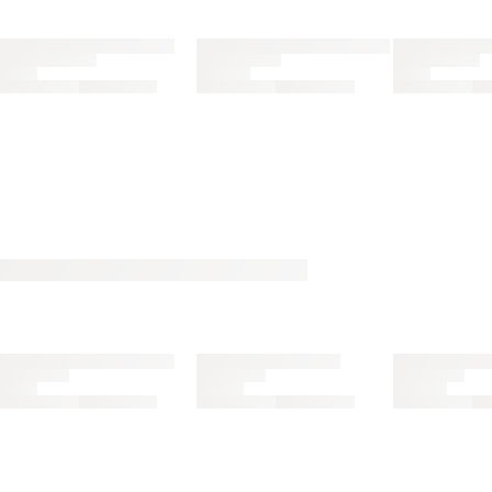
handler - og gælder både i butik og online.
Du kan indløse din bonus 365 dage om året i alle
butikker og online.
Bliv medlem