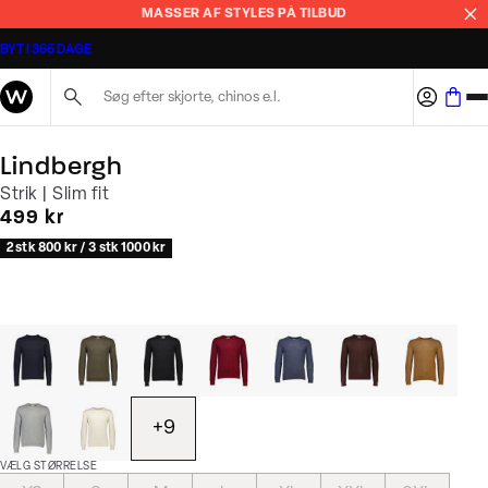
MASSER AF STYLES PÅ TILBUD
BYT I 365 DAGE
Søg her...
Lindbergh
Strik | Slim fit
I alt (inkl. rabat)
499 kr
2 stk 800 kr / 3 stk 1000 kr
+
9
VÆLG STØRRELSE