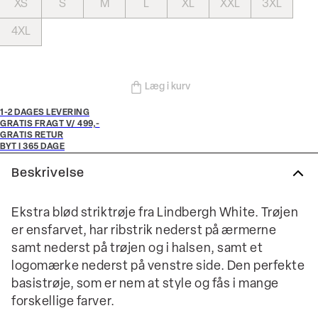
XS
S
M
L
XL
XXL
3XL
4XL
Læg i kurv
1-2 DAGES LEVERING
GRATIS FRAGT V/ 499,-
GRATIS RETUR
BYT I 365 DAGE
Beskrivelse
Ekstra blød striktrøje fra Lindbergh White. Trøjen
er ensfarvet, har ribstrik nederst på ærmerne
samt nederst på trøjen og i halsen, samt et
logomærke nederst på venstre side. Den perfekte
basistrøje, som er nem at style og fås i mange
forskellige farver.