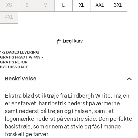
XS
S
M
L
XL
XXL
3XL
4XL
Læg i kurv
1-2 DAGES LEVERING
GRATIS FRAGT V/ 499,-
GRATIS RETUR
BYT I 365 DAGE
Beskrivelse
Ekstra blød striktrøje fra Lindbergh White. Trøjen
er ensfarvet, har ribstrik nederst på ærmerne
samt nederst på trøjen og i halsen, samt et
logomærke nederst på venstre side. Den perfekte
basistrøje, som er nem at style og fås i mange
forskellige farver.