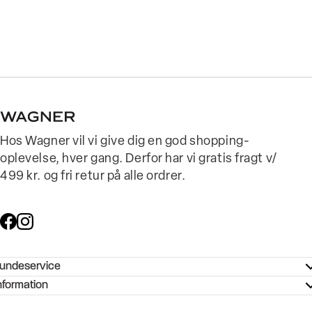
Hos Wagner vil vi give dig en god shopping-
oplevelse, hver gang. Derfor har vi gratis fragt v/
499 kr. og fri retur på alle ordrer.
undeservice
ndeservice - Hjælpecenter
nformation
ories - Inspiration
ntakt os