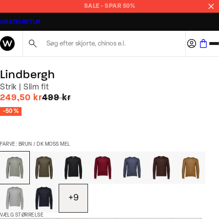
SALE - SPAR 50%
GRATIS RETUR
Søg her...
Lindbergh
Strik | Slim fit
I alt (uden rabat)
249,50 kr
499 kr
-50 %
FARVE: BRUN / DK MOSS MEL
+
9
VÆLG STØRRELSE