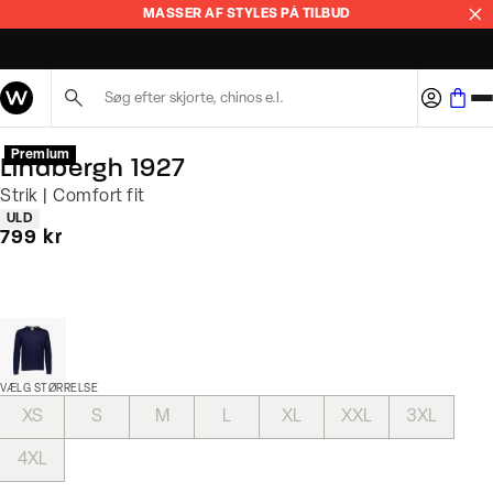
MASSER AF STYLES PÅ TILBUD
BYT I 365 DAGE
Søg her...
Premium
Lindbergh 1927
Strik | Comfort fit
Produkt egenskaber
ULD
I alt (inkl. rabat)
799 kr
VÆLG STØRRELSE
XS
S
M
L
XL
XXL
3XL
4XL