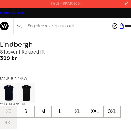
SALE - SPAR 50%
GRATIS RETUR
Søg her...
Lindbergh
Slipover | Relaxed fit
I alt (inkl. rabat)
399 kr
FARVE: BLÅ / NAVY
VÆLG STØRRELSE
XS
S
M
L
XL
XXL
3XL
4XL