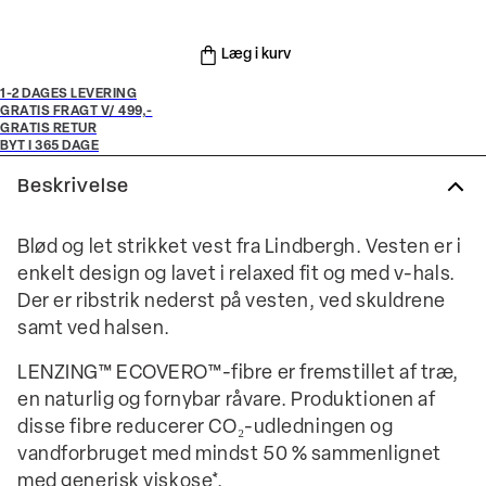
Læg i kurv
1-2 DAGES LEVERING
GRATIS FRAGT V/ 499,-
GRATIS RETUR
BYT I 365 DAGE
Beskrivelse
Blød og let strikket vest fra Lindbergh. Vesten er i
enkelt design og lavet i relaxed fit og med v-hals.
Der er ribstrik nederst på vesten, ved skuldrene
samt ved halsen.
LENZING™ ECOVERO™-fibre er fremstillet af træ,
en naturlig og fornybar råvare. Produktionen af
disse fibre reducerer CO₂-udledningen og
vandforbruget med mindst 50 % sammenlignet
med generisk viskose*.