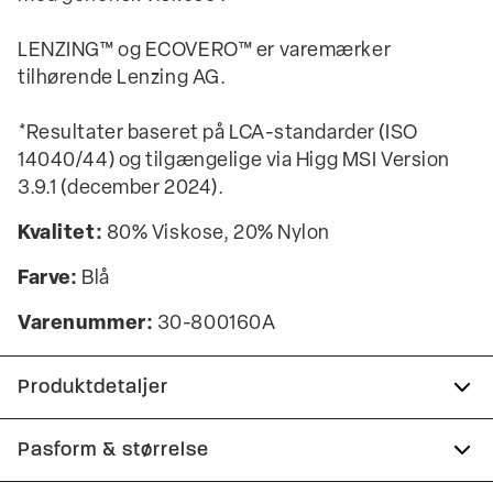
LENZING™ og ECOVERO™ er varemærker
tilhørende Lenzing AG.
*Resultater baseret på LCA-standarder (ISO
14040/44) og tilgængelige via Higg MSI Version
3.9.1 (december 2024).
Kvalitet:
80% Viskose, 20% Nylon
Farve:
Blå
Varenummer:
30-800160A
Produktdetaljer
Vesten har ribstrik ved skuldrene, på den
Pasform & størrelse
nederste kant samt på kraven.