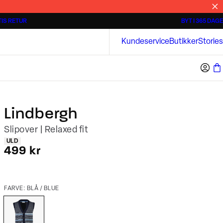
IS RETUR
BYT I 365 DAGE
Tidløse poloshirts
Overshirts
Bison
Kundeservice
Butikker
Stories
Lindbergh
Slipover | Relaxed fit
Produkt egenskaber
ULD
I alt (inkl. rabat)
499 kr
FARVE: BLÅ / BLUE