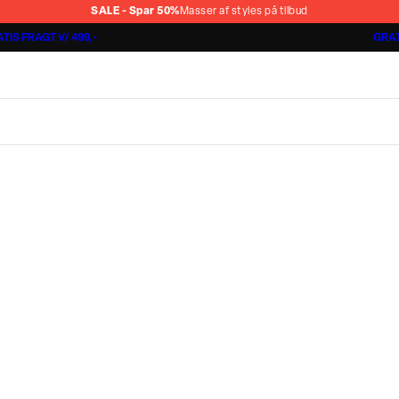
SALE - Spar 50%
Masser af styles på tilbud
TIS FRAGT V/ 499,-
GRAT
Jakkesæt fra 1499,-
Cashmere Touch Pants
Lindbergh
r