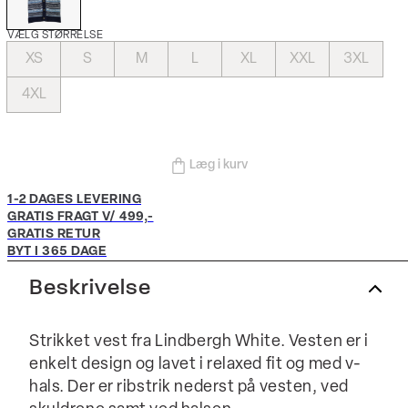
VÆLG STØRRELSE
XS
S
M
L
XL
XXL
3XL
4XL
Læg i kurv
1-2 DAGES LEVERING
GRATIS FRAGT V/ 499,-
GRATIS RETUR
BYT I 365 DAGE
Beskrivelse
Strikket vest fra Lindbergh White. Vesten er i
enkelt design og lavet i relaxed fit og med v-
hals. Der er ribstrik nederst på vesten, ved