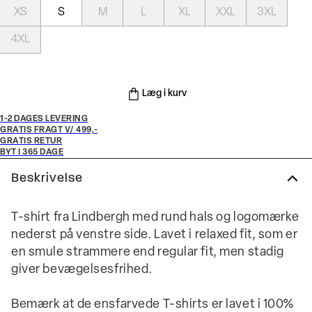
XS
S
M
L
XL
XXL
3XL
4XL
Læg i kurv
1-2 DAGES LEVERING
GRATIS FRAGT V/ 499,-
GRATIS RETUR
BYT I 365 DAGE
Beskrivelse
T-shirt fra Lindbergh med rund hals og logomærke
nederst på venstre side. Lavet i relaxed fit, som er
en smule strammere end regular fit, men stadig
giver bevægelsesfrihed.
Bemærk at de ensfarvede T-shirts er lavet i 100%