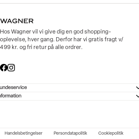
Hos Wagner vil vi give dig en god shopping-
oplevelse, hver gang. Derfor har vi gratis fragt v/
499 kr. og fri retur på alle ordrer.
undeservice
ndeservice - Hjælpecenter
nformation
ories - Inspiration
ntakt os
ørrelsesguide
tikker
b og karriere
turnering
okumentation
Handelsbetingelser
Persondatapolitik
Cookiepolitik
rtrudt køb