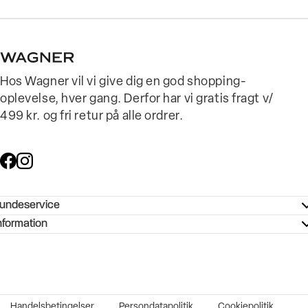
Hos Wagner vil vi give dig en god shopping-
oplevelse, hver gang. Derfor har vi gratis fragt v/
499 kr. og fri retur på alle ordrer.
undeservice
ndeservice - Hjælpecenter
nformation
ories - Inspiration
ntakt os
ørrelsesguide
tikker
b og karriere
turnering
okumentation
Handelsbetingelser
Persondatapolitik
Cookiepolitik