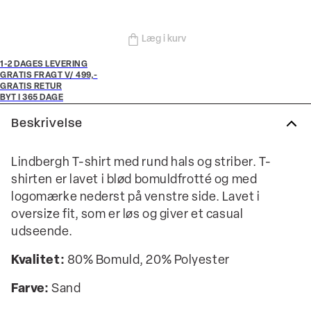
Læg i kurv
1-2 DAGES LEVERING
GRATIS FRAGT V/ 499,-
GRATIS RETUR
BYT I 365 DAGE
Beskrivelse
Lindbergh T-shirt med rund hals og striber. T-
shirten er lavet i blød bomuldfrotté og med
logomærke nederst på venstre side. Lavet i
oversize fit, som er løs og giver et casual
udseende.
Kvalitet:
80% Bomuld, 20% Polyester
Farve:
Sand