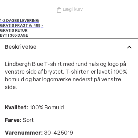
Læg i kurv
1-2 DAGES LEVERING
GRATIS FRAGT V/ 499,-
GRATIS RETUR
BYT I 365 DAGE
Beskrivelse
Lindbergh Blue T-shirt med rund hals og logo på
venstre side af brystet. T-shirten er lavet i 100%
bomuld og har logomærke nederst på venstre
side.
Kvalitet:
100% Bomuld
Farve:
Sort
Varenummer:
30-425019