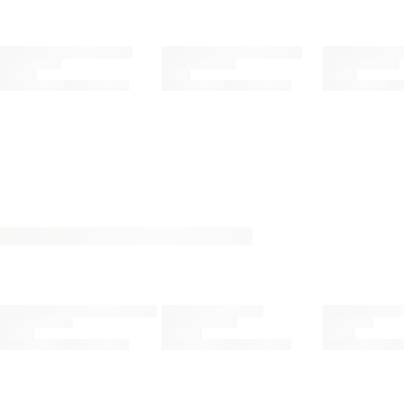
Din bonus kan bruges allerede næste gang du
handler - og gælder både i butik og online.
Du kan indløse din bonus 365 dage om året i alle
butikker og online.
Bliv medlem