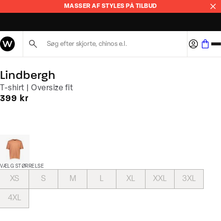
MASSER AF STYLES PÅ TILBUD
BYT I 365 DAGE
Søg her...
Lindbergh
T-shirt | Oversize fit
I alt (inkl. rabat)
399 kr
VÆLG STØRRELSE
XS
S
M
L
XL
XXL
3XL
4XL