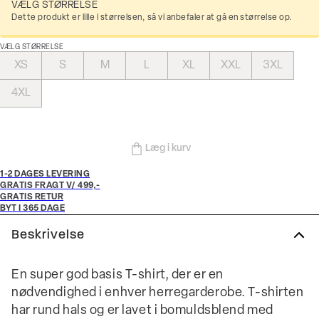
VÆLG STØRRELSE
Dette produkt er lille i størrelsen, så vi anbefaler at gå en størrelse op.
VÆLG STØRRELSE
XS
S
M
L
XL
XXL
3XL
4XL
Læg i kurv
1-2 DAGES LEVERING
GRATIS FRAGT V/ 499,-
GRATIS RETUR
BYT I 365 DAGE
Beskrivelse
En super god basis T-shirt, der er en
nødvendighed i enhver herregarderobe. T-shirten
har rund hals og er lavet i bomuldsblend med