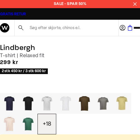
SALE - SPAR 50%
GRATIS RETUR
Søg her...
Lindbergh
T-shirt | Relaxed fit
I alt (inkl. rabat)
299 kr
2 stk 450 kr / 3 stk 600 kr
+
18