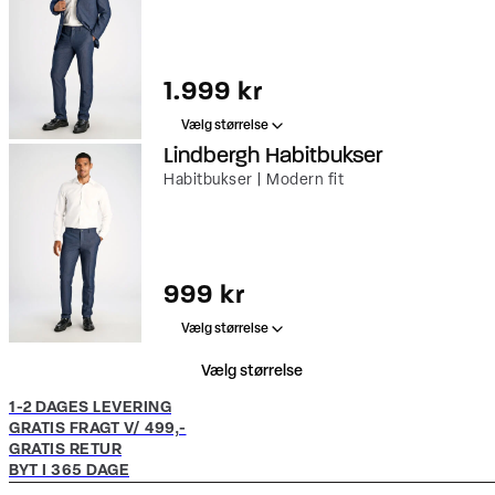
I alt (inkl. rabat)
1.999 kr
Vælg størrelse
Lindbergh Habitbukser
Habitbukser | Modern fit
I alt (inkl. rabat)
999 kr
Vælg størrelse
Vælg størrelse
1-2 DAGES LEVERING
GRATIS FRAGT V/ 499,-
GRATIS RETUR
BYT I 365 DAGE