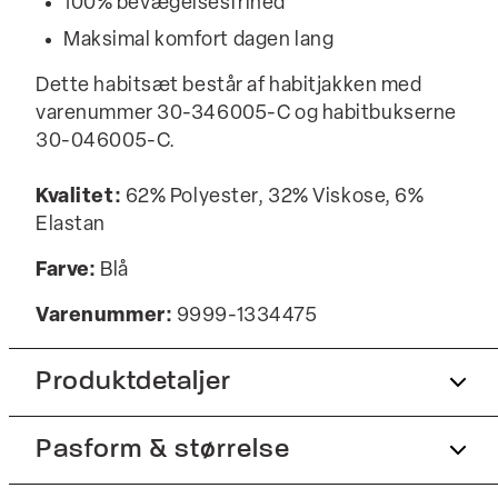
100% bevægelsesfrihed
Maksimal komfort dagen lang
Dette habitsæt består af habitjakken med
varenummer 30-346005-C og habitbukserne
30-046005-C.
Kvalitet:
62% Polyester, 32% Viskose, 6%
Elastan
Farve:
Blå
Varenummer:
9999-1334475
Produktdetaljer
Pasform & størrelse
Fire knapper ved ærmet.
Tre paspolerede inderlommer.