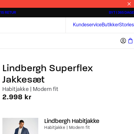
IS RETUR
BYT I 365 DAGE
Tidløse poloshirts
Overshirts
Bison
Kundeservice
Butikker
Stories
Lindbergh Superflex
Jakkesæt
Habitjakke | Modern fit
I alt (inkl. rabat)
2.998 kr
Lindbergh Habitjakke
Habitjakke | Modern fit