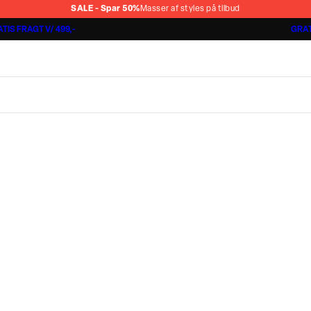
SALE - Spar 50%
Masser af styles på tilbud
TIS FRAGT V/ 499,-
GRAT
Jakkesæt fra 1499,-
Cashmere Touch Pants
Lindbergh
r