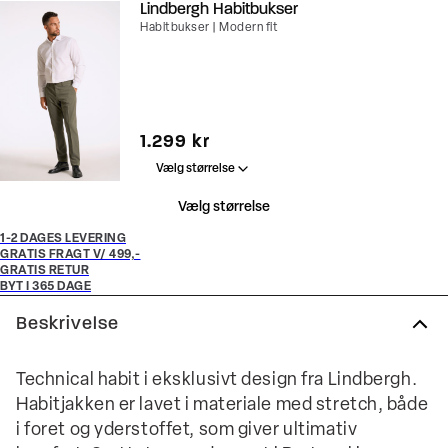
Lindbergh Habitbukser
Habitbukser | Modern fit
I alt (inkl. rabat)
1.299 kr
Vælg størrelse
Vælg størrelse
1-2 DAGES LEVERING
GRATIS FRAGT V/ 499,-
GRATIS RETUR
BYT I 365 DAGE
Beskrivelse
Technical habit i eksklusivt design fra Lindbergh.
Habitjakken er lavet i materiale med stretch, både
i foret og yderstoffet, som giver ultimativ