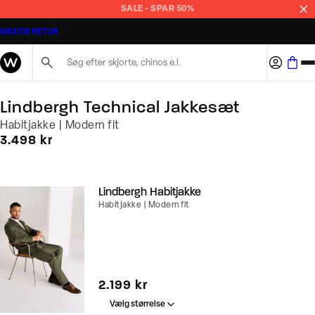
SALE - SPAR 50%
GRATIS RETUR
Søg her...
Lindbergh Technical Jakkesæt
Habitjakke | Modern fit
I alt (inkl. rabat)
3.498 kr
Lindbergh Habitjakke
Habitjakke | Modern fit
I alt (inkl. rabat)
2.199 kr
Vælg størrelse