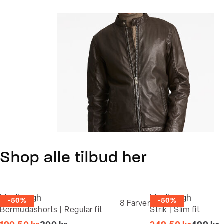
Shop alle tilbud her
Lindbergh
Lindbergh
-50%
-50%
8
Farver
Bermudashorts | Regular fit
Strik | Slim fit