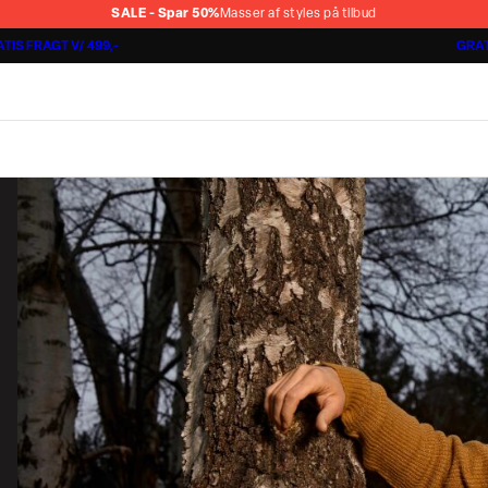
SALE - Spar 50%
Masser af styles på tilbud
TIS FRAGT V/ 499,-
GRAT
Shorts 3 for 1.000 kr.
Cashmere Touch Pants
Lindbergh
r