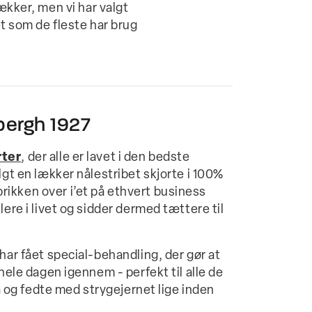
rækker, men vi har valgt
get som de fleste har brug
bergh 1927
rter
, der alle er lavet i den bedste
lgt en lækker nålestribet skjorte i 100%
ikken over i’et på ethvert business
lere i livet og sidder dermed tættere til
har fået special-behandling, der gør at
 hele dagen igennem - perfekt til alle de
tå og fedte med strygejernet lige inden