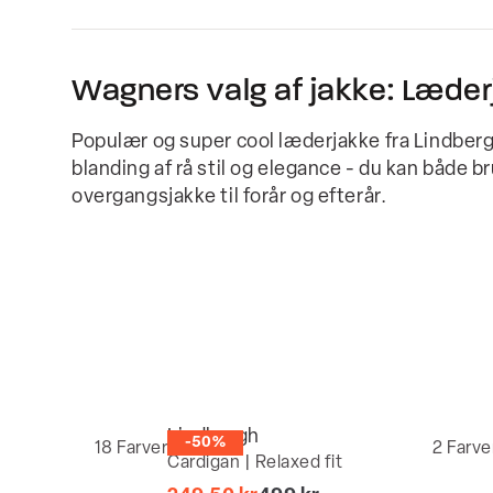
Wagners valg af jakke: Læder
Populær og super cool læderjakke fra Lindberg
blanding af rå stil og elegance - du kan både b
overgangsjakke til forår og efterår.
Lindbergh
-50%
18
Farver
2
Farve
Cardigan | Relaxed fit