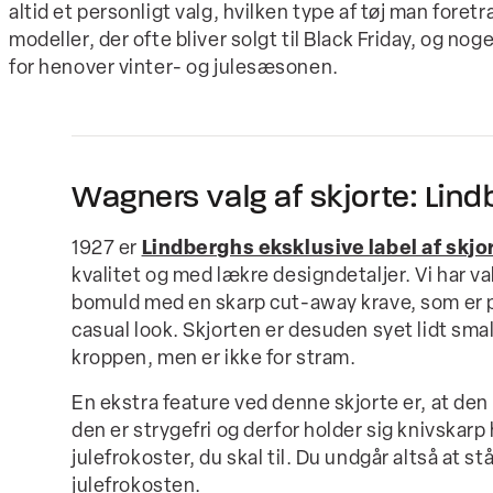
altid et personligt valg, hvilken type af tøj man foret
modeller, der ofte bliver solgt til Black Friday, og no
for henover vinter- og julesæsonen.
Wagners valg af skjorte: Lind
1927 er
Lindberghs eksklusive label af skjo
kvalitet og med lækre designdetaljer. Vi har va
bomuld med en skarp cut-away krave, som er pr
casual look. Skjorten er desuden syet lidt smal
kroppen, men er ikke for stram.
En ekstra feature ved denne skjorte er, at den 
den er strygefri og derfor holder sig knivskarp
julefrokoster, du skal til. Du undgår altså at s
julefrokosten.