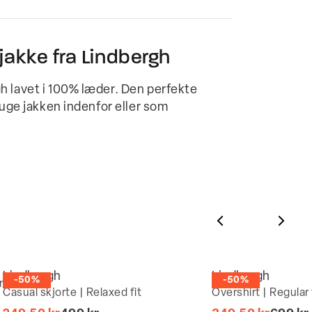
jakke fra Lindbergh
h lavet i 100% læder. Den perfekte
ruge jakken indenfor eller som
Lindbergh
Lindbergh
-50%
-50%
r
Casual skjorte | Relaxed fit
Overshirt | Regular 