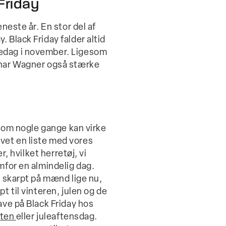
 Friday
eneste år. En stor del af
 Black Friday falder altid
redag i november. Ligesom
, har Wagner også stærke
, som nogle gange kan virke
 lavet en liste med vores
r, hvilket herretøj, vi
mfor en almindelig dag.
r skarpt på mænd lige nu,
t til vinteren, julen og de
ave på Black Friday hos
osten
eller juleaftensdag.