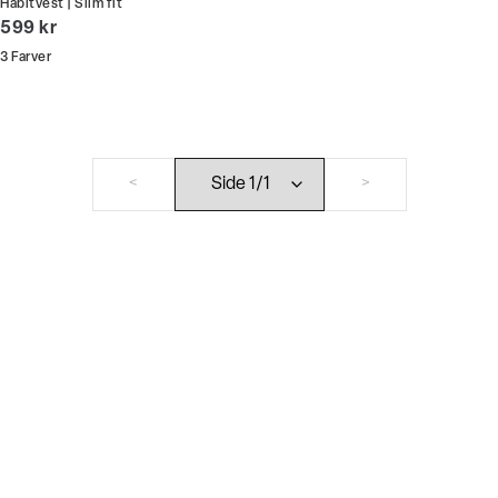
Habitvest | Slim fit
I alt (inkl. rabat)
599 kr
3
Farver