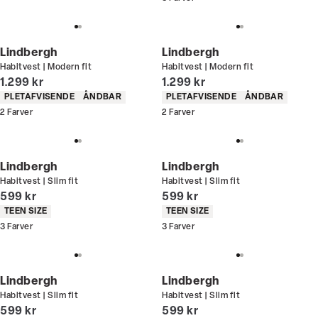
Lindbergh
Lindbergh
Habitvest | Modern fit
Habitvest | Modern fit
I alt (inkl. rabat)
I alt (inkl. rabat)
1.299 kr
1.299 kr
Produkt egenskaber
Produkt egenskaber
PLETAFVISENDE
ÅNDBAR
PLETAFVISENDE
ÅNDBAR
2
Farver
2
Farver
Lindbergh
Lindbergh
Habitvest | Slim fit
Habitvest | Slim fit
I alt (inkl. rabat)
I alt (inkl. rabat)
599 kr
599 kr
Produkt egenskaber
Produkt egenskaber
TEEN SIZE
TEEN SIZE
3
Farver
3
Farver
Lindbergh
Lindbergh
Habitvest | Slim fit
Habitvest | Slim fit
I alt (inkl. rabat)
I alt (inkl. rabat)
599 kr
599 kr