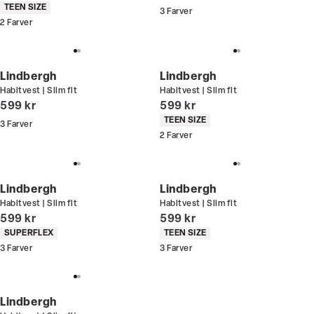
Produkt egenskaber
TEEN SIZE
3
Farver
2
Farver
Lindbergh
Lindbergh
Habitvest | Slim fit
Habitvest | Slim fit
I alt (inkl. rabat)
I alt (inkl. rabat)
599 kr
599 kr
Produkt egenskaber
TEEN SIZE
3
Farver
2
Farver
Lindbergh
Lindbergh
Habitvest | Slim fit
Habitvest | Slim fit
I alt (inkl. rabat)
I alt (inkl. rabat)
599 kr
599 kr
Produkt egenskaber
Produkt egenskaber
SUPERFLEX
TEEN SIZE
3
Farver
3
Farver
Lindbergh