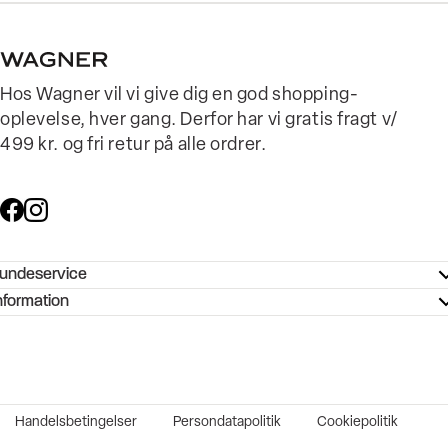
Hos Wagner vil vi give dig en god shopping-
oplevelse, hver gang. Derfor har vi gratis fragt v/
499 kr. og fri retur på alle ordrer.
undeservice
ndeservice - Hjælpecenter
nformation
ories - Inspiration
ntakt os
ørrelsesguide
tikker
b og karriere
turnering
okumentation
Handelsbetingelser
Persondatapolitik
Cookiepolitik
rtrudt køb