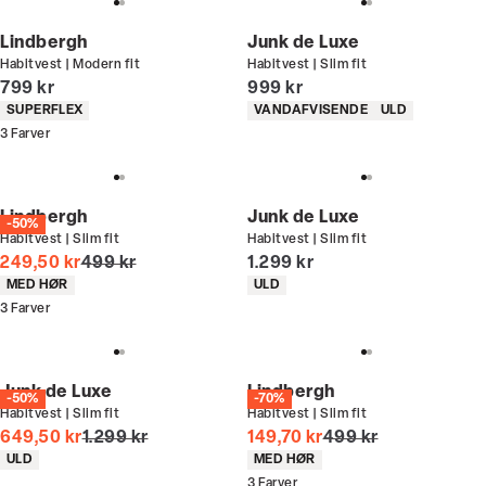
Lindbergh
Junk de Luxe
Habitvest | Modern fit
Habitvest | Slim fit
I alt (inkl. rabat)
I alt (inkl. rabat)
799 kr
999 kr
Produkt egenskaber
Produkt egenskaber
SUPERFLEX
VANDAFVISENDE
ULD
3
Farver
Lindbergh
Junk de Luxe
-50%
Habitvest | Slim fit
Habitvest | Slim fit
I alt (uden rabat)
I alt (inkl. rabat)
249,50 kr
499 kr
1.299 kr
Produkt egenskaber
Produkt egenskaber
MED HØR
ULD
3
Farver
Junk de Luxe
Lindbergh
-50%
-70%
Habitvest | Slim fit
Habitvest | Slim fit
I alt (uden rabat)
I alt (uden rabat)
649,50 kr
1.299 kr
149,70 kr
499 kr
Produkt egenskaber
Produkt egenskaber
ULD
MED HØR
3
Farver