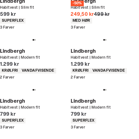
Lindbergh
Lindbergh
-50%
Habitvest | Slim fit
Habitvest | Slim fit
I alt (inkl. rabat)
I alt (uden rabat)
599 kr
249,50 kr
499 kr
Produkt egenskaber
Produkt egenskaber
SUPERFLEX
MED HØR
3
Farver
3
Farver
Lindbergh
Lindbergh
Habitvest | Modern fit
Habitvest | Modern fit
I alt (inkl. rabat)
I alt (inkl. rabat)
1.299 kr
1.299 kr
Produkt egenskaber
Produkt egenskaber
KRØLFRI
VANDAFVISENDE
KRØLFRI
VANDAFVISENDE
2
Farver
2
Farver
Lindbergh
Lindbergh
Habitvest | Modern fit
Habitvest | Modern fit
I alt (inkl. rabat)
I alt (inkl. rabat)
799 kr
799 kr
Produkt egenskaber
Produkt egenskaber
SUPERFLEX
SUPERFLEX
3
Farver
3
Farver