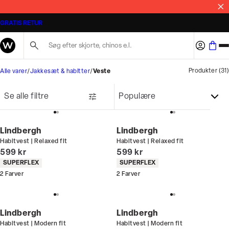
MASSER AF STYLES PÅ TILBUD
GRATIS RETUR
Søg her...
Produkter
(
31
)
Alle varer
Jakkesæt & habitter
Veste
Se alle filtre
Lindbergh
Lindbergh
Habitvest | Relaxed fit
Habitvest | Relaxed fit
I alt (inkl. rabat)
I alt (inkl. rabat)
599 kr
599 kr
Produkt egenskaber
Produkt egenskaber
SUPERFLEX
SUPERFLEX
2
Farver
2
Farver
Lindbergh
Lindbergh
Habitvest | Modern fit
Habitvest | Modern fit