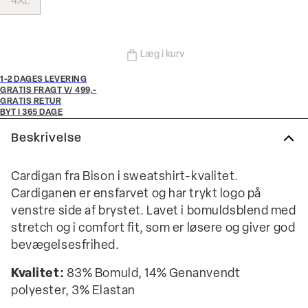
4XL
Læg i kurv
1-2 DAGES LEVERING
GRATIS FRAGT V/ 499,-
GRATIS RETUR
BYT I 365 DAGE
Beskrivelse
Cardigan fra Bison i sweatshirt-kvalitet.
Cardiganen er ensfarvet og har trykt logo på
venstre side af brystet. Lavet i bomuldsblend med
stretch og i comfort fit, som er løsere og giver god
bevægelsesfrihed.
Kvalitet:
83% Bomuld, 14% Genanvendt
polyester, 3% Elastan