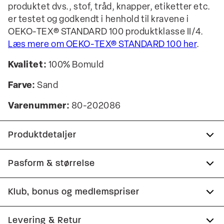
produktet dvs., stof, tråd, knapper, etiketter etc.
er testet og godkendt i henhold til kravene i
OEKO-TEX® STANDARD 100 produktklasse II/4.
Læs mere om OEKO-TEX® STANDARD 100 her
.
Kvalitet:
100% Bomuld
Farve:
Sand
Varenummer:
80-202086
Produktdetaljer
Lomme på venstre bryst.
Pasform & størrelse
Skjorten har button-down krave.
Fit:
Regular fit
Klub, bonus og medlemspriser
Manchetten har to knapper til at justere
størrelsen.
Almindelig pasform, der hverken er løs eller
Tilmeld dig Club Wagner helt gratis.
Levering & Retur