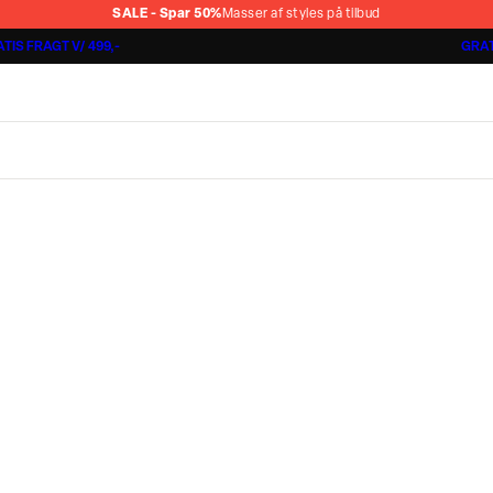
SALE - Spar 50%
Masser af styles på tilbud
TIS FRAGT V/ 499,-
GRAT
Jakkesæt fra 1499,-
Cashmere Touch Pants
Lindbergh
r