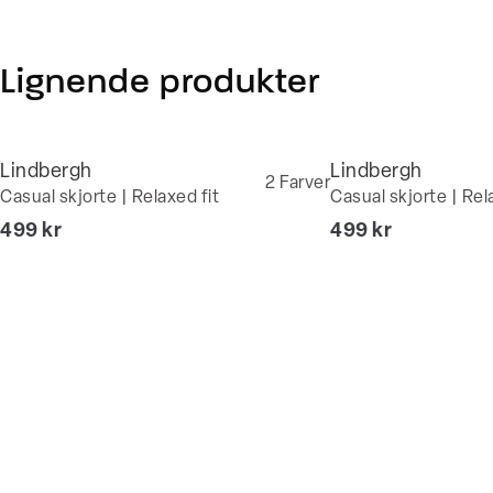
Lignende produkter
Lindbergh
Lindbergh
2
Farver
Casual skjorte | Relaxed fit
Casual skjorte | Rel
I alt (inkl. rabat)
I alt (inkl. rabat)
499 kr
499 kr