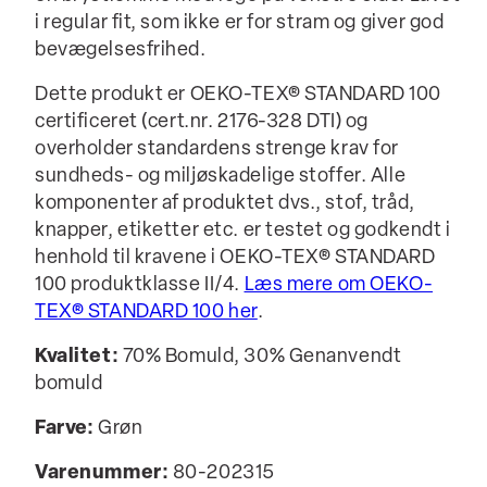
i regular fit, som ikke er for stram og giver god
bevægelsesfrihed.
Dette produkt er OEKO-TEX® STANDARD 100
certificeret (cert.nr. 2176-328 DTI) og
overholder standardens strenge krav for
sundheds- og miljøskadelige stoffer. Alle
komponenter af produktet dvs., stof, tråd,
knapper, etiketter etc. er testet og godkendt i
henhold til kravene i OEKO-TEX® STANDARD
100 produktklasse II/4.
Læs mere om OEKO-
TEX® STANDARD 100 her
.
Kvalitet:
70% Bomuld, 30% Genanvendt
bomuld
Farve:
Grøn
Varenummer:
80-202315