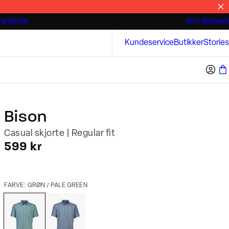
IS RETUR
BYT I 365 DAGE
Tidløse poloshirts
Overshirts
Bison
Kundeservice
Butikker
Stories
Bison
Casual skjorte | Regular fit
I alt (inkl. rabat)
599 kr
FARVE: GRØN / PALE GREEN