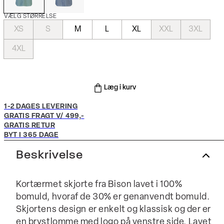
VÆLG STØRRELSE
XS
S
M
L
XL
XXL
3XL
4XL
Læg i kurv
1-2 DAGES LEVERING
GRATIS FRAGT V/ 499,-
GRATIS RETUR
BYT I 365 DAGE
Beskrivelse
Kortærmet skjorte fra Bison lavet i 100%
bomuld, hvoraf de 30% er genanvendt bomuld.
Skjortens design er enkelt og klassisk og der er
en brystlomme med logo på venstre side. Lavet