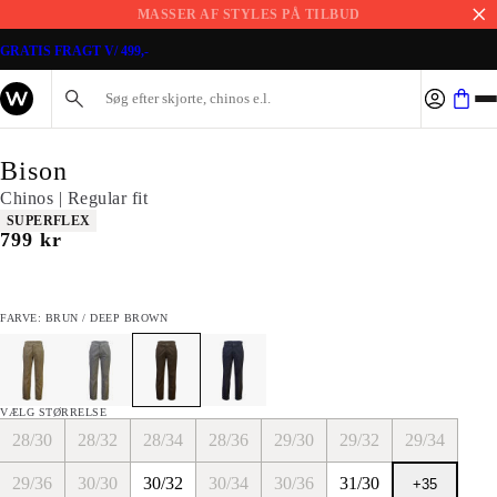
MASSER AF STYLES PÅ TILBUD
GRATIS FRAGT V/ 499,-
Søg her...
Bison
Chinos | Regular fit
Produkt egenskaber
SUPERFLEX
I alt (inkl. rabat)
799 kr
FARVE: BRUN / DEEP BROWN
VÆLG STØRRELSE
28/30
28/32
28/34
28/36
29/30
29/32
29/34
29/36
30/30
30/32
30/34
30/36
31/30
+
35