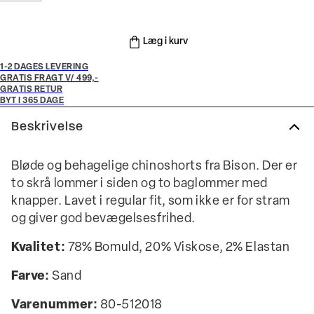
Læg i kurv
1-2 DAGES LEVERING
GRATIS FRAGT V/ 499,-
GRATIS RETUR
BYT I 365 DAGE
Beskrivelse
Bløde og behagelige chinoshorts fra Bison. Der er
to skrå lommer i siden og to baglommer med
knapper. Lavet i regular fit, som ikke er for stram
og giver god bevægelsesfrihed.
Kvalitet:
78% Bomuld, 20% Viskose, 2% Elastan
Farve:
Sand
Varenummer:
80-512018