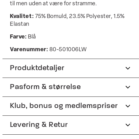
til men uden at være for stramme.
Kvalitet:
75% Bomuld, 23.5% Polyester, 1.5%
Elastan
Farve:
Blå
Varenummer:
80-501006LW
Produktdetaljer
Pasform & størrelse
Der er to lommer, samt en møntlomme,
foran og to baglommer bagpå.
Lavet med Superflex, der giver ekstra
Fit:
Klub, bonus og medlemspriser
Regular fit
elasticitet og komfort.
Almindelig pasform, der hverken er løs eller
Shortsene er foldet op forneden.
Tilmeld dig Club Wagner helt gratis.
Levering & Retur
stram.
Fremstillet i bomuldsblend med stretch for
Model:
Modellen er 188 centimeter høj, og er