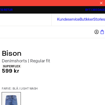
IS RETUR
BYT I 365 DAGE
Tidløse poloshirts
Overshirts
Bison
Kundeservice
Butikker
Stories
Bison
Denimshorts | Regular fit
Produkt egenskaber
SUPERFLEX
I alt (inkl. rabat)
599 kr
FARVE: BLÅ / LIGHT WASH