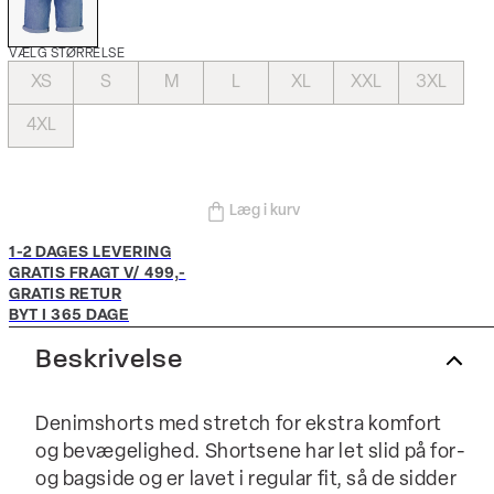
VÆLG STØRRELSE
XS
S
M
L
XL
XXL
3XL
4XL
Læg i kurv
1-2 DAGES LEVERING
GRATIS FRAGT V/ 499,-
GRATIS RETUR
BYT I 365 DAGE
Beskrivelse
Denimshorts med stretch for ekstra komfort
og bevægelighed. Shortsene har let slid på for-
og bagside og er lavet i regular fit, så de sidder