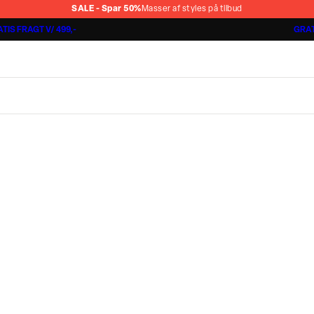
SALE - Spar 50%
Masser af styles på tilbud
TIS FRAGT V/ 499,-
GRAT
Jakkesæt fra 1499,-
Cashmere Touch Pants
Lindbergh
r