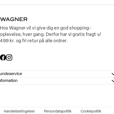
Hos Wagner vil vi give dig en god shopping-
oplevelse, hver gang. Derfor har vi gratis fragt v/
499 kr. og fri retur på alle ordrer.
undeservice
ndeservice - Hjælpecenter
nformation
ories - Inspiration
ntakt os
ørrelsesguide
tikker
b og karriere
turnering
okumentation
Handelsbetingelser
Persondatapolitik
Cookiepolitik
rtrudt køb