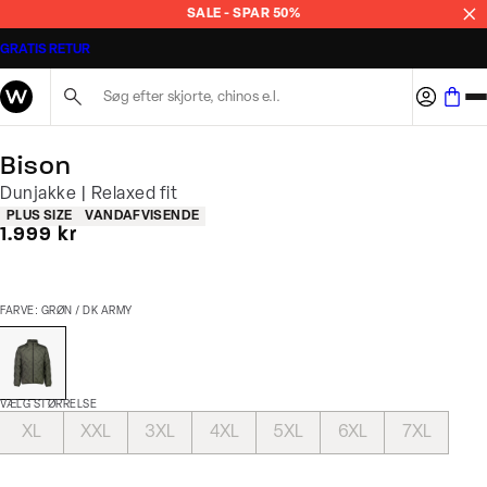
SALE - SPAR 50%
GRATIS RETUR
Søg her...
Bison
Dunjakke | Relaxed fit
Produkt egenskaber
PLUS SIZE
VANDAFVISENDE
I alt (inkl. rabat)
1.999 kr
FARVE: GRØN / DK ARMY
VÆLG STØRRELSE
XL
XXL
3XL
4XL
5XL
6XL
7XL