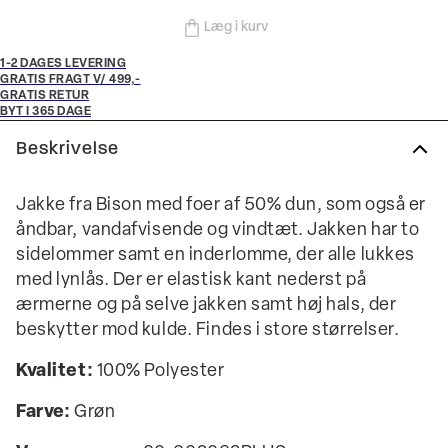
Læg i kurv
1-2 DAGES LEVERING
GRATIS FRAGT V/ 499,-
GRATIS RETUR
BYT I 365 DAGE
Beskrivelse
Jakke fra Bison med foer af 50% dun, som også er
åndbar, vandafvisende og vindtæt. Jakken har to
sidelommer samt en inderlomme, der alle lukkes
med lynlås. Der er elastisk kant nederst på
ærmerne og på selve jakken samt høj hals, der
beskytter mod kulde. Findes i store størrelser.
Kvalitet:
100% Polyester
Farve:
Grøn