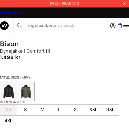
SALE - SPAR 50%
GRATIS RETUR
Søg her...
Bison
Dynejakke | Comfort fit
I alt (inkl. rabat)
1.499 kr
FARVE: GRØN / ARMY
VÆLG STØRRELSE
XS
S
M
L
XL
XXL
3XL
4XL