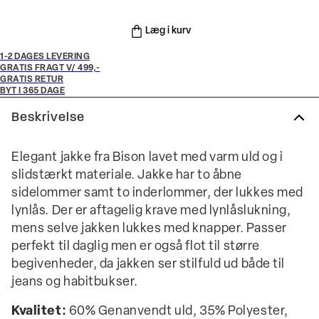
Læg i kurv
1-2 DAGES LEVERING
GRATIS FRAGT V/ 499,-
GRATIS RETUR
BYT I 365 DAGE
Beskrivelse
Elegant jakke fra Bison lavet med varm uld og i
slidstærkt materiale. Jakke har to åbne
sidelommer samt to inderlommer, der lukkes med
lynlås. Der er aftagelig krave med lynlåslukning,
mens selve jakken lukkes med knapper. Passer
perfekt til daglig men er også flot til større
begivenheder, da jakken ser stilfuld ud både til
jeans og habitbukser.
Kvalitet:
60% Genanvendt uld, 35% Polyester,