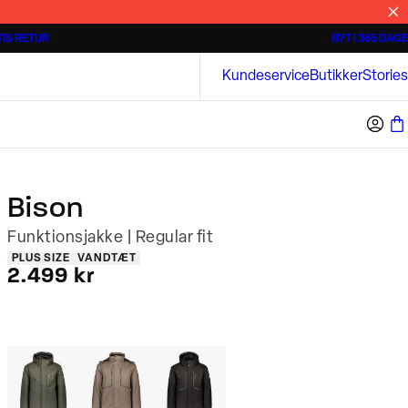
IS RETUR
BYT I 365 DAGE
3 for 500 kr.
Kortærmede skjorter
Bison
Kundeservice
Butikker
Stories
Bison
Funktionsjakke | Regular fit
Produkt egenskaber
PLUS SIZE
VANDTÆT
I alt (inkl. rabat)
2.499 kr