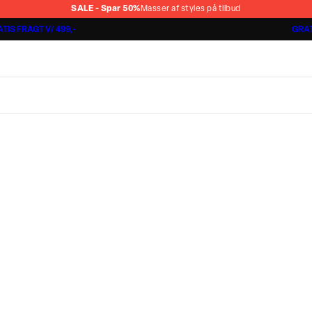
SALE - Spar 50%
Masser af styles på tilbud
TIS FRAGT V/ 499,-
GRAT
Shorts 3 for 1.000 kr.
Cashmere Touch Pants
Lindbergh
r