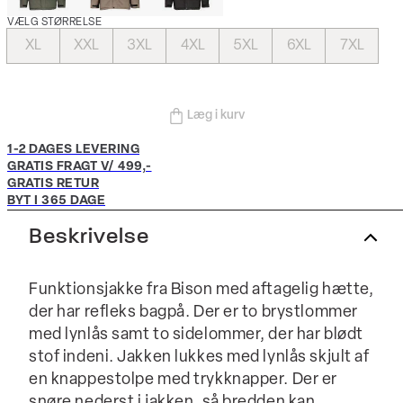
VÆLG STØRRELSE
XL
XXL
3XL
4XL
5XL
6XL
7XL
Læg i kurv
1-2 DAGES LEVERING
GRATIS FRAGT V/ 499,-
GRATIS RETUR
BYT I 365 DAGE
Beskrivelse
Funktionsjakke fra Bison med aftagelig hætte,
der har refleks bagpå. Der er to brystlommer
med lynlås samt to sidelommer, der har blødt
stof indeni. Jakken lukkes med lynlås skjult af
en knappestolpe med trykknapper. Der er
snøre nederst i jakken, så bredden kan