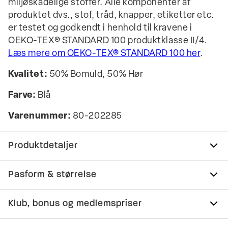
miljøskadelige stoffer. Alle komponenter af
produktet dvs., stof, tråd, knapper, etiketter etc.
er testet og godkendt i henhold til kravene i
OEKO-TEX® STANDARD 100 produktklasse II/4.
Læs mere om OEKO-TEX® STANDARD 100 her
.
Kvalitet:
50% Bomuld, 50% Hør
Farve:
Blå
Varenummer:
80-202285
Produktdetaljer
Lomme på venstre bryst.
Pasform & størrelse
Skjorten har button-down krave.
Fit:
Regular fit
Klub, bonus og medlemspriser
Fremstillet i bomuldsblend med hør.
Almindelig pasform, der hverken er løs eller
Certificeret med OEKO-TEX® STANDARD 100.