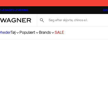
Badeshorts
Lindbergh jakkesæt
Bosswik
Chino shorts til sommeren
Skjorter
Meyer
Bælter
1-2 DAGES LEVERING
GRA
Jakker
Hørskjorter
Connexion
Tøjet til særlige anledninger
Sko
New Balance
Butterflies
Jakkesæt & habitter
Lindbergh chinos
Egtved
T-shirts - Multipak
Strik
North
Huer, hatte og kaskette
Jeans
Jeans
Jack's Sportswear Intl.
Overshirts
T-shirts
Shine Original
Gavekort
Nattøj
Strygefri skjorter
JBS
Basics - Must-haves i garderoben
Undertøj & strømper
Wrangler
yheder
Tøj
Populært
Brands
SALE
Overshirts
Lindbergh Strik
JUNK de LUXE
3XL-8XL