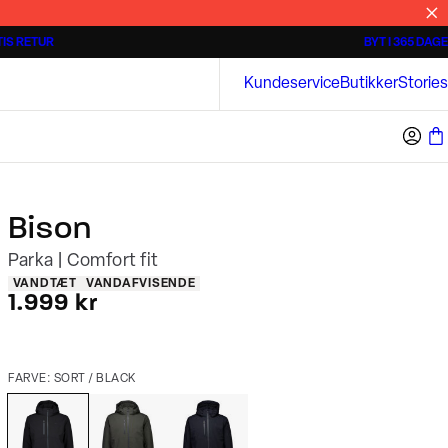
IS RETUR
BYT I 365 DAGE
3 for 500 kr.
Kortærmede skjorter
Bison
Kundeservice
Butikker
Stories
Bison
Parka | Comfort fit
Produkt egenskaber
VANDTÆT
VANDAFVISENDE
I alt (inkl. rabat)
1.999 kr
FARVE: SORT / BLACK