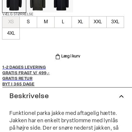
VÆLG STØRRELSE
XS
S
M
L
XL
XXL
3XL
4XL
Læg i kurv
1-2 DAGES LEVERING
GRATIS FRAGT V/ 499,-
GRATIS RETUR
BYT I 365 DAGE
Beskrivelse
Funktionel parka jakke med aftagelig hætte.
Jakken har en enkelt brystlomme med lynlås
på højre side. Der er snøre nederst jakken, så