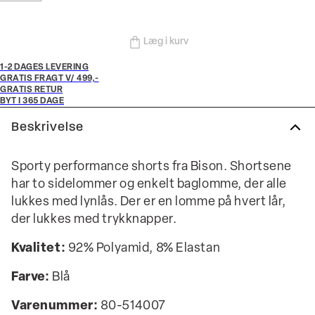
Læg i kurv
1-2 DAGES LEVERING
GRATIS FRAGT V/ 499,-
GRATIS RETUR
BYT I 365 DAGE
Beskrivelse
Sporty performance shorts fra Bison. Shortsene
har to sidelommer og enkelt baglomme, der alle
lukkes med lynlås. Der er en lomme på hvert lår,
der lukkes med trykknapper.
Kvalitet:
92% Polyamid, 8% Elastan
Farve:
Blå
Varenummer:
80-514007