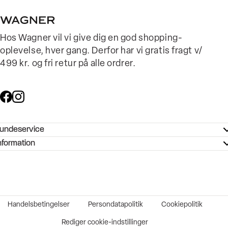
Hos Wagner vil vi give dig en god shopping-
oplevelse, hver gang. Derfor har vi gratis fragt v/
499 kr. og fri retur på alle ordrer.
undeservice
ndeservice - Hjælpecenter
nformation
ories - Inspiration
ntakt os
ørrelsesguide
tikker
b og karriere
turnering
okumentation
Handelsbetingelser
Persondatapolitik
Cookiepolitik
rtrudt køb
vekort
Rediger cookie-indstillinger