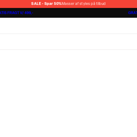
SALE - Spar 50%
Masser af styles på tilbud
TIS FRAGT V/ 499,-
GRAT
Shorts 3 for 1.000 kr.
Cashmere Touch Pants
Lindbergh
r