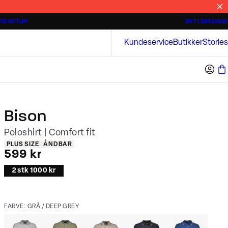
IS RETUR
BYT I 365 DAGE
3 for 500 kr.
Kortærmede skjorter
Bison
Kundeservice
Butikker
Stories
Bison
Poloshirt | Comfort fit
Produkt egenskaber
PLUS SIZE
ÅNDBAR
I alt (inkl. rabat)
599 kr
2 stk 1000 kr
FARVE: GRÅ / DEEP GREY