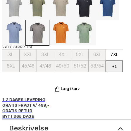
VÆLG STØRRELSE
XL
XXL
3XL
4XL
5XL
6XL
7XL
8XL
45/46
47/48
49/50
51/52
53/54
+
1
Læg i kurv
1-2 DAGES LEVERING
GRATIS FRAGT V/ 499,-
GRATIS RETUR
BYT I 365 DAGE
Beskrivelse