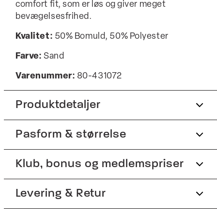
comfort fit, som er løs og giver meget
bevægelsesfrihed.
Kvalitet:
50% Bomuld, 50% Polyester
Farve:
Sand
Varenummer:
80-431072
Produktdetaljer
Pasform & størrelse
Fremstillet i behagelig bomuldsblend.
Lomme på venstre bryst.
Fit:
Klub, bonus og medlemspriser
Comfort fit
Med almindelig krave.
Logomærke nederst på venstre side.
Lidt løsere pasform, som giver god
Tilmeld dig Club Wagner helt gratis.
Levering & Retur
bevægelsesfrihed
Knappestolpe med tre knapper.
Produktnr.: 80-431072
Model:
Modellen er 188 centimeter høj, og har