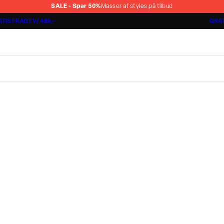
SALE - Spar 50%
Masser af styles på tilbud
TIS FRAGT V/ 499,-
GRAT
Jakkesæt fra 1499,-
Cashmere Touch Pants
Lindbergh
r