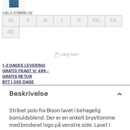
VÆLG STØRRELSE
XS
S
M
L
XL
XXL
3XL
4XL
Læg i kurv
1-2 DAGES LEVERING
GRATIS FRAGT V/ 499,-
GRATIS RETUR
BYT I 365 DAGE
Beskrivelse
Stribet polo fra Bison lavet i behagelig
bomuldsblend. Der er en enkelt brystlomme
med broderet logo på venstre side. Lavet i