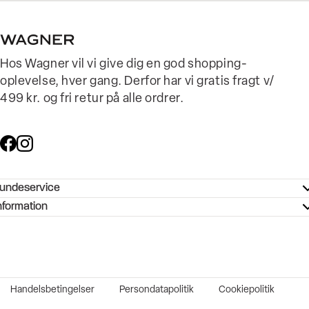
Hos Wagner vil vi give dig en god shopping-
oplevelse, hver gang. Derfor har vi gratis fragt v/
499 kr. og fri retur på alle ordrer.
undeservice
ndeservice - Hjælpecenter
nformation
ories - Inspiration
ntakt os
ørrelsesguide
tikker
b og karriere
turnering
okumentation
Handelsbetingelser
Persondatapolitik
Cookiepolitik
rtrudt køb