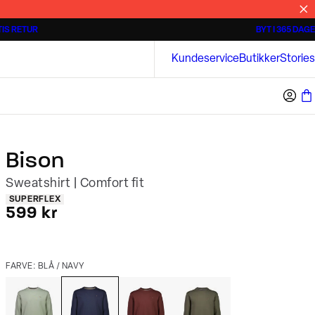
IS RETUR
BYT I 365 DAGE
3 for 500 kr.
Kortærmede skjorter
Bison
Kundeservice
Butikker
Stories
Bison
Sweatshirt | Comfort fit
Produkt egenskaber
SUPERFLEX
I alt (inkl. rabat)
599 kr
FARVE: BLÅ / NAVY