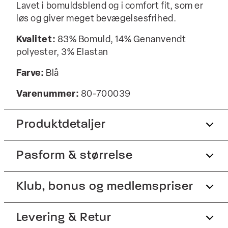
Lavet i bomuldsblend og i comfort fit, som er
løs og giver meget bevægelsesfrihed.
Kvalitet:
83% Bomuld, 14% Genanvendt
polyester, 3% Elastan
Farve:
Blå
Varenummer:
80-700039
Produktdetaljer
Pasform & størrelse
Lavet med Superflex, der giver ekstra
elasticitet og komfort.
Fremstillet med genanvendt polyester.
Fit:
Klub, bonus og medlemspriser
Comfort fit
Trøjen har rund hals.
Lidt løsere pasform, som giver god
Tilmeld dig Club Wagner helt gratis.
Levering & Retur
Broderet logo på venstre bryst.
bevægelsesfrihed