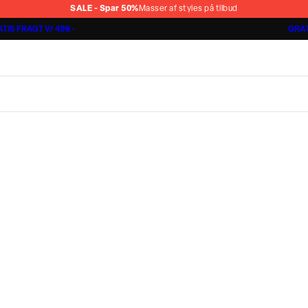
SALE - Spar 50%
Masser af styles på tilbud
TIS FRAGT V/ 499,-
GRAT
Shorts 3 for 1.000 kr.
Cashmere Touch Pants
Lindbergh
r