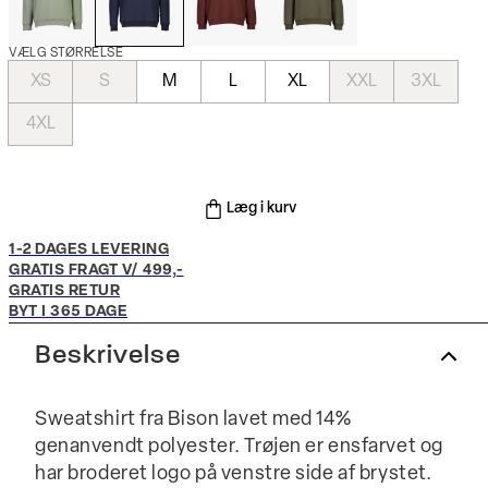
VÆLG STØRRELSE
XS
S
M
L
XL
XXL
3XL
4XL
Læg i kurv
1-2 DAGES LEVERING
GRATIS FRAGT V/ 499,-
GRATIS RETUR
BYT I 365 DAGE
Beskrivelse
Sweatshirt fra Bison lavet med 14%
genanvendt polyester. Trøjen er ensfarvet og
har broderet logo på venstre side af brystet.