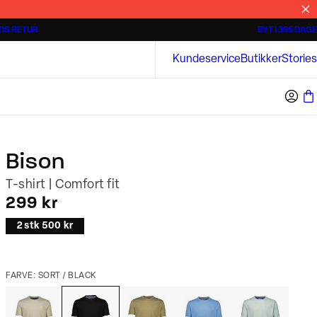
IS RETUR
BYT I 365 DAGE
Tidløse poloshirts
Overshirts
Bison
Kundeservice
Butikker
Stories
Bison
T-shirt | Comfort fit
I alt (inkl. rabat)
299 kr
2 stk 500 kr
FARVE: SORT / BLACK