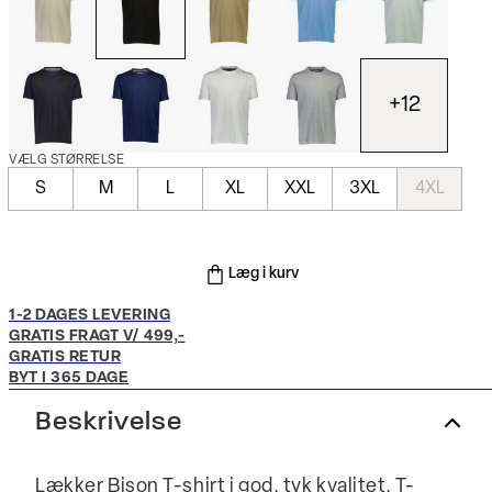
+
12
VÆLG STØRRELSE
S
M
L
XL
XXL
3XL
4XL
Læg i kurv
1-2 DAGES LEVERING
GRATIS FRAGT V/ 499,-
GRATIS RETUR
BYT I 365 DAGE
Beskrivelse
Lækker Bison T-shirt i god, tyk kvalitet. T-