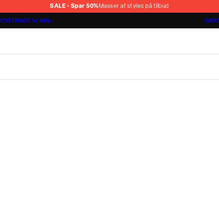
SALE - Spar 50%
Masser af styles på tilbud
TIS FRAGT V/ 499,-
GRAT
Jakkesæt fra 1499,-
Cashmere Touch Pants
Lindbergh
r