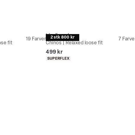
Lindbergh
2 stk 800 kr
19
Farver
7
Farve
se fit
Chinos | Relaxed loose fit
I alt (inkl. rabat)
499 kr
Produkt egenskaber
SUPERFLEX