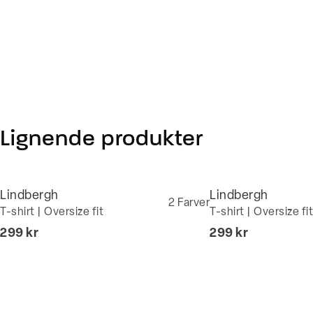
Lignende produkter
Lindbergh
Lindbergh
2
Farver
T-shirt | Oversize fit
T-shirt | Oversize fit
I alt (inkl. rabat)
I alt (inkl. rabat)
299 kr
299 kr