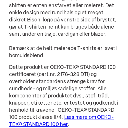
shirten er enten ensfarvet eller meleret. Det
enkle design med rund hals og et meget
diskret Bison-logo på venstre side af brystet,
gør at T-shirten nemt kan bruges både alene
samt under en trøje, cardigan eller blazer.
Bemærk at de helt melerede T-shirts er lavet i
bomuldsblend.
Dette produkt er OEKO-TEX® STANDARD 100
certificeret (cert.nr. 2176-328 DTI) og
overholder standardens strenge krav for
sundheds- og miljøskadelige stoffer. Alle
komponenter af produktet dvs., stof, tråd,
knapper, etiketter etc. er testet og godkendt i
henhold til kravene i OEKO-TEX® STANDARD
100 produktklasse II/4.
Læs mere om OEKO-
TEX® STANDARD 100 her
.