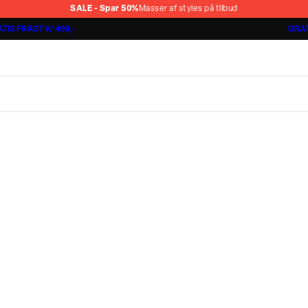
SALE - Spar 50%
Masser af styles på tilbud
TIS FRAGT V/ 499,-
GRAT
Shorts 3 for 1.000 kr.
Cashmere Touch Pants
Lindbergh
r