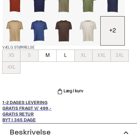
+
2
VÆLG STØRRELSE
XS
S
M
L
XL
XXL
3XL
4XL
Læg i kurv
1-2 DAGES LEVERING
GRATIS FRAGT V/ 499,-
GRATIS RETUR
BYT I 365 DAGE
Beskrivelse