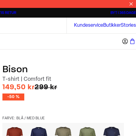
IS RETUR
BYT I 365 DAGE
3 for 500 kr.
Kortærmede skjorter
Bison
Kundeservice
Butikker
Stories
Bison
T-shirt | Comfort fit
I alt (uden rabat)
149,50 kr
299 kr
-50 %
FARVE: BLÅ / MED BLUE