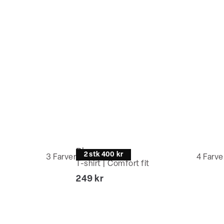
Bison
2 stk 400 kr
3
Farver
4
Farve
T-shirt | Comfort fit
I alt (inkl. rabat)
249 kr