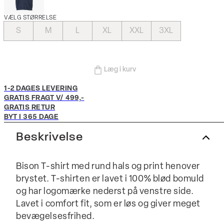
VÆLG STØRRELSE
S
M
L
XL
XXL
3XL
Læg i kurv
1-2 DAGES LEVERING
GRATIS FRAGT V/ 499,-
GRATIS RETUR
BYT I 365 DAGE
Beskrivelse
Bison T-shirt med rund hals og print henover
brystet. T-shirten er lavet i 100% blød bomuld
og har logomærke nederst på venstre side.
Lavet i comfort fit, som er løs og giver meget
bevægelsesfrihed.