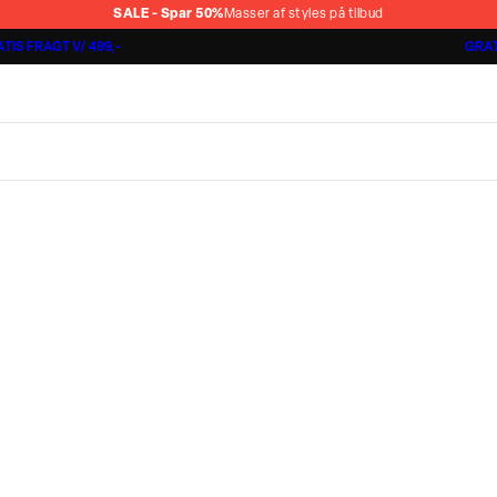
SALE - Spar 50%
Masser af styles på tilbud
TIS FRAGT V/ 499,-
GRAT
Shorts 3 for 1.000 kr.
Cashmere Touch Pants
Lindbergh
r