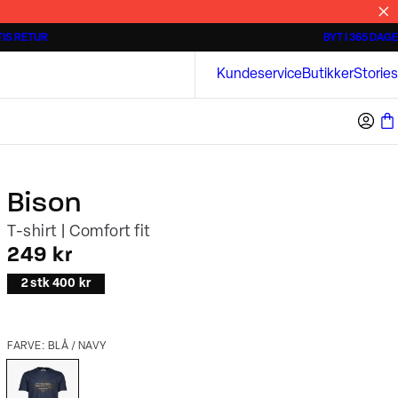
IS RETUR
BYT I 365 DAGE
3 for 500 kr.
Kortærmede skjorter
Bison
Kundeservice
Butikker
Stories
Bison
T-shirt | Comfort fit
I alt (inkl. rabat)
249 kr
2 stk 400 kr
FARVE: BLÅ / NAVY