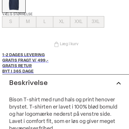
VÆLG STØRRELSE
S
M
L
XL
XXL
3XL
Læg i kurv
1-2 DAGES LEVERING
GRATIS FRAGT V/ 499,-
GRATIS RETUR
BYT I 365 DAGE
Beskrivelse
Bison T-shirt med rund hals og print henover
brystet. T-shirten er lavet i 100% blød bomuld
og har logomærke nederst på venstre side.
Lavet i comfort fit, som er løs og giver meget
bevægelsesfrihed.