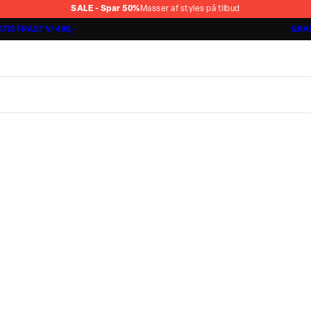
SALE - Spar 50%
Masser af styles på tilbud
TIS FRAGT V/ 499,-
GRAT
Shorts 3 for 1.000 kr.
Cashmere Touch Pants
Lindbergh
r