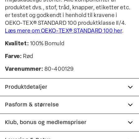
miljøskadelige stoffer. Alle komponenter af
produktet dvs., stof, tråd, knapper, etiketter etc.
er testet og godkendt i henhold til kravene i
OEKO-TEX® STANDARD 100 produktklasse II/4.
Læs mere om OEKO-TEX® STANDARD 100 her
.
Kvalitet:
100% Bomuld
Farve:
Rød
Varenummer:
80-400129
Produktdetaljer
Logo på venstre ærme.
Pasform & størrelse
Logomærke nederst på venstre side.
Fit:
Comfort fit
Klub, bonus og medlemspriser
Logo printet henover brystet.
Lidt løsere pasform, som giver god
Fremstillet i 100% bomuld.