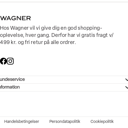
Hos Wagner vil vi give dig en god shopping-
oplevelse, hver gang. Derfor har vi gratis fragt v/
499 kr. og fri retur på alle ordrer.
undeservice
ndeservice - Hjælpecenter
nformation
ories - Inspiration
ntakt os
ørrelsesguide
tikker
b og karriere
turnering
okumentation
Handelsbetingelser
Persondatapolitik
Cookiepolitik
rtrudt køb