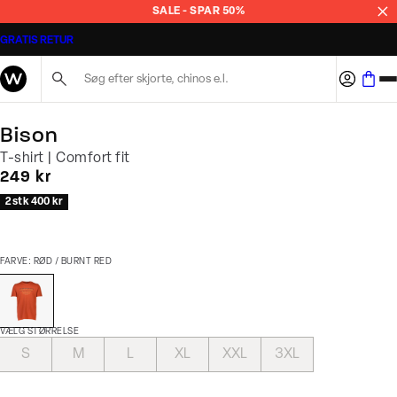
SALE - SPAR 50%
GRATIS RETUR
Søg her...
Bison
T-shirt | Comfort fit
I alt (inkl. rabat)
249 kr
2 stk 400 kr
FARVE: RØD / BURNT RED
VÆLG STØRRELSE
S
M
L
XL
XXL
3XL