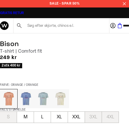
SALE - SPAR 50%
GRATIS RETUR
Søg her...
Bison
T-shirt | Comfort fit
I alt (inkl. rabat)
249 kr
2 stk 400 kr
FARVE: ORANGE / ORANGE
VÆLG STØRRELSE
S
M
L
XL
XXL
3XL
4XL