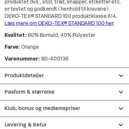
produktet dvs., stof, tråd, knapper, etiketter etc.
er testet og godkendt i henhold til kravene i
OEKO-TEX® STANDARD 100 produktklasse II/4.
Læs mere om OEKO-TEX® STANDARD 100 her
.
Kvalitet:
60% Bomuld, 40% Polyester
Farve:
Orange
Varenummer:
80-400136
Produktdetaljer
Print henover brystet.
Pasform & størrelse
Logomærke nederst på venstre side.
Fit:
Comfort fit
Klub, bonus og medlemspriser
Fremstillet i behagelig bomuldsblend.
Lidt løsere pasform, som giver god
Logo på venstre ærme.
Tilmeld dig Club Wagner helt gratis.
Levering & Retur
bevægelsesfrihed