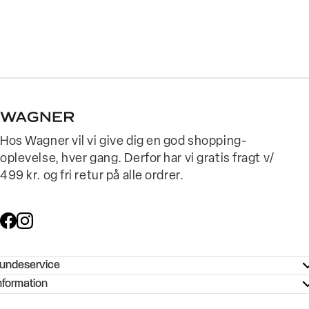
Hos Wagner vil vi give dig en god shopping-
oplevelse, hver gang. Derfor har vi gratis fragt v/
499 kr. og fri retur på alle ordrer.
undeservice
ndeservice - Hjælpecenter
nformation
ories - Inspiration
ntakt os