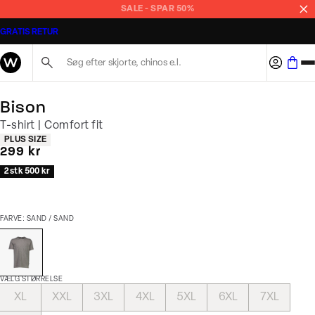
SALE - SPAR 50%
GRATIS RETUR
Søg her...
Bison
T-shirt | Comfort fit
Produkt egenskaber
PLUS SIZE
I alt (inkl. rabat)
299 kr
2 stk 500 kr
FARVE: SAND / SAND
VÆLG STØRRELSE
XL
XXL
3XL
4XL
5XL
6XL
7XL