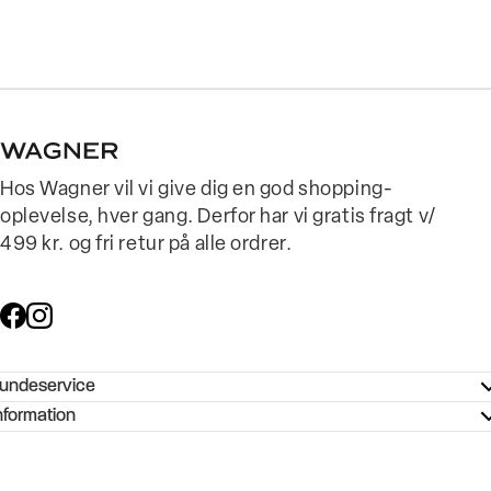
Hos Wagner vil vi give dig en god shopping-
oplevelse, hver gang. Derfor har vi gratis fragt v/
499 kr. og fri retur på alle ordrer.
undeservice
ndeservice - Hjælpecenter
nformation
ories - Inspiration
ntakt os
ørrelsesguide
tikker