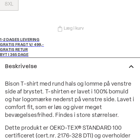
8XL
Læg i kurv
1-2 DAGES LEVERING
GRATIS FRAGT V/ 499,-
GRATIS RETUR
BYT I 365 DAGE
Beskrivelse
Bison T-shirt med rund hals og lomme på venstre
side af brystet. T-shirten er lavet i 100% bomuld
og har logomærke nederst på venstre side. Lavet i
comfort fit, som er løs og giver meget
bevægelsesfrihed. Findes i store størrelser.
Dette produkt er OEKO-TEX® STANDARD 100
certificeret (cert.nr. 2176-328 DTI) og overholder