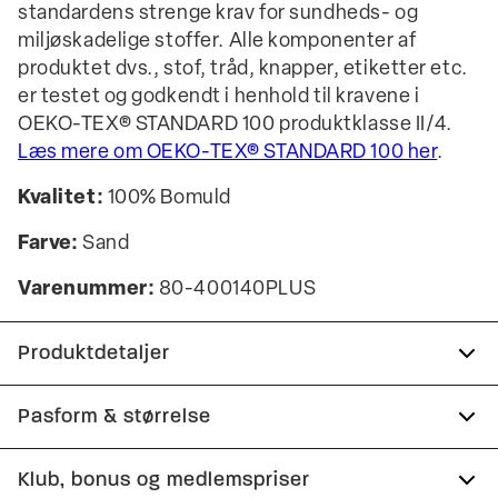
standardens strenge krav for sundheds- og
miljøskadelige stoffer. Alle komponenter af
produktet dvs., stof, tråd, knapper, etiketter etc.
er testet og godkendt i henhold til kravene i
OEKO-TEX® STANDARD 100 produktklasse II/4.
Læs mere om OEKO-TEX® STANDARD 100 her
.
Kvalitet:
100% Bomuld
Farve:
Sand
Varenummer:
80-400140PLUS
Produktdetaljer
Fremstillet i 100% bomuld.
Pasform & størrelse
Logomærke nederst på venstre side.
Fit:
Comfort fit
Klub, bonus og medlemspriser
Lomme på venstre bryst.