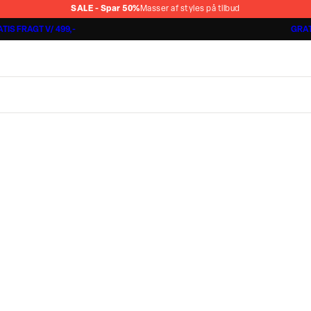
SALE - Spar 50%
Masser af styles på tilbud
TIS FRAGT V/ 499,-
GRAT
Shorts 3 for 1.000 kr.
Cashmere Touch Pants
Lindbergh
r