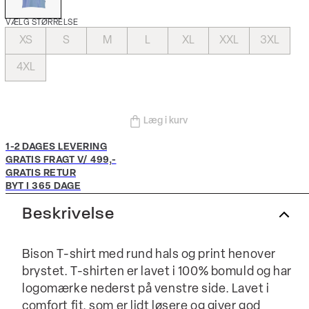
VÆLG STØRRELSE
XS
S
M
L
XL
XXL
3XL
4XL
Læg i kurv
1-2 DAGES LEVERING
GRATIS FRAGT V/ 499,-
GRATIS RETUR
BYT I 365 DAGE
Beskrivelse
Bison T-shirt med rund hals og print henover
brystet. T-shirten er lavet i 100% bomuld og har
logomærke nederst på venstre side. Lavet i
comfort fit, som er lidt løsere og giver god