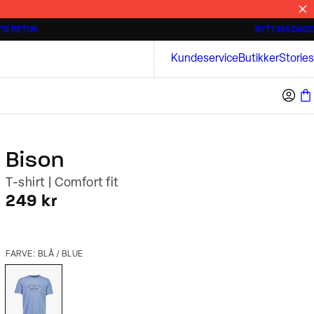
IS RETUR
BYT I 365 DAGE
3 for 500 kr.
Kortærmede skjorter
Bison
Kundeservice
Butikker
Stories
Bison
T-shirt | Comfort fit
I alt (inkl. rabat)
249 kr
FARVE: BLÅ / BLUE