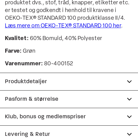
produktet dvs., stof, tråd, knapper, etiketter etc.
er testet og godkendt i henhold til kravene i
OEKO-TEX® STANDARD 100 produktklasse II/4.
Læs mere om OEKO-TEX® STANDARD 100 her
.
Kvalitet:
60% Bomuld, 40% Polyester
Farve:
Grøn
Varenummer:
80-400152
Produktdetaljer
T-shirten har rund hals.
Pasform & størrelse
Logomærke nederst på venstre side.
Fit:
Comfort fit
Klub, bonus og medlemspriser
Fremstillet i behagelig bomuldsblend.
Lidt løsere pasform, som giver god
Print på forsiden af T-shirten.
Tilmeld dig Club Wagner helt gratis.
Levering & Retur
bevægelsesfrihed