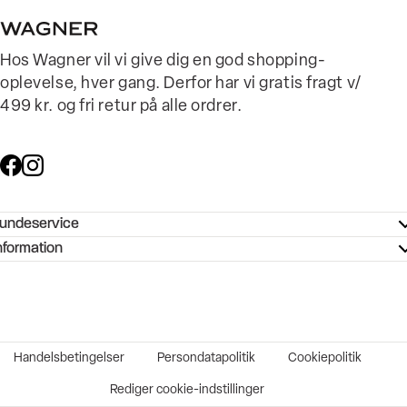
Hos Wagner vil vi give dig en god shopping-
oplevelse, hver gang. Derfor har vi gratis fragt v/
499 kr. og fri retur på alle ordrer.
undeservice
ndeservice - Hjælpecenter
nformation
ories - Inspiration
ntakt os
ørrelsesguide
tikker
b og karriere
turnering
okumentation
Handelsbetingelser
Persondatapolitik
Cookiepolitik
rtrudt køb
vekort
Rediger cookie-indstillinger