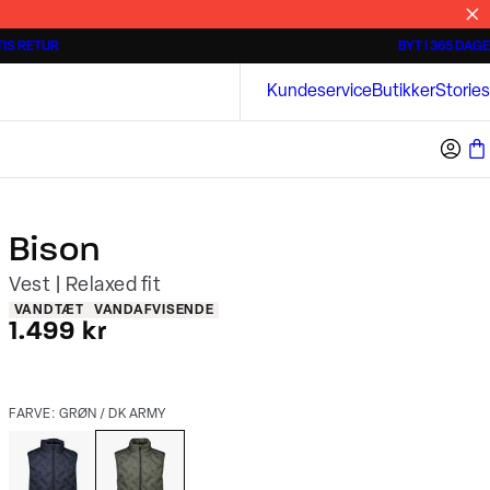
IS RETUR
BYT I 365 DAGE
3 for 500 kr.
Kortærmede skjorter
Bison
Kundeservice
Butikker
Stories
Bison
Vest | Relaxed fit
Produkt egenskaber
VANDTÆT
VANDAFVISENDE
I alt (inkl. rabat)
1.499 kr
FARVE: GRØN / DK ARMY