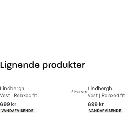
Lignende produkter
Lindbergh
Lindbergh
2
Farver
Vest | Relaxed fit
Vest | Relaxed fit
I alt (inkl. rabat)
I alt (inkl. rabat)
699 kr
699 kr
Produkt egenskaber
Produkt egenskaber
VANDAFVISENDE
VANDAFVISENDE