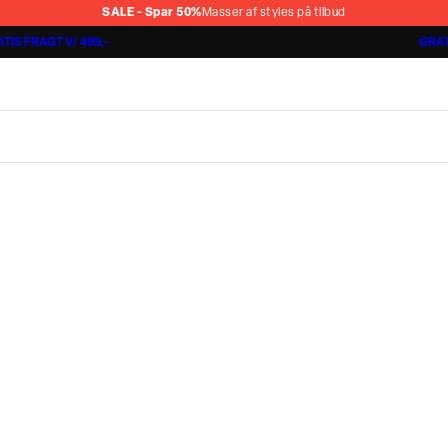
SALE - Spar 50%
Masser af styles på tilbud
TIS FRAGT V/ 499,-
GRAT
Shorts 3 for 1.000 kr.
Cashmere Touch Pants
Lindbergh
r