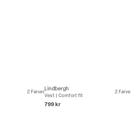
Lindbergh
2
Farver
2
Farve
Vest | Comfort fit
I alt (inkl. rabat)
799 kr