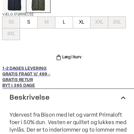
VÆLG STØRRELSE
XS
S
M
L
XL
XXL
3XL
4XL
Læg i kurv
1-2 DAGES LEVERING
GRATIS FRAGT V/ 499,-
GRATIS RETUR
BYT I 365 DAGE
Beskrivelse
Ydervest fra Bison med let og varmt Primaloft
foer i 50% dun. Vesten er quiltet og lukkes med
lynlås. Der er to inderlommer og to lommer med