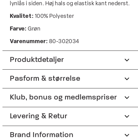
lynlås i siden. Høj hals og elastisk kant nederst.
Kvalitet:
100% Polyester
Farve:
Grøn
Varenummer:
80-302034
Produktdetaljer
Pasform & størrelse
Vesten er vindtæt.
Foer med dun.
Fit:
Klub, bonus og medlemspriser
Relaxed fit
Vesten er lavet i vandafvisende materiale.
Vesten har høj hals.
Tæt pasform, der sidder til uden at være stram
Tilmeld dig Club Wagner helt gratis.
Levering & Retur
To sidelommer med lynlås.
Størrelsesguide
Produktnr.: 80-302034
Brand Information
1-2 hverdage.
Spar 10% på din første ordre