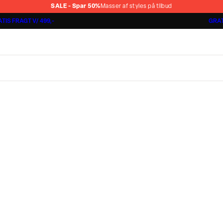
SALE - Spar 50%
Masser af styles på tilbud
TIS FRAGT V/ 499,-
GRAT
Jakkesæt fra 1499,-
Cashmere Touch Pants
Lindbergh
r