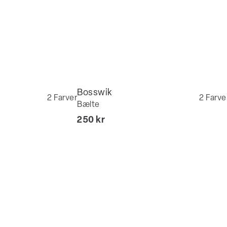
Bosswik
2
Farver
2
Farve
Bælte
I alt (inkl. rabat)
250 kr