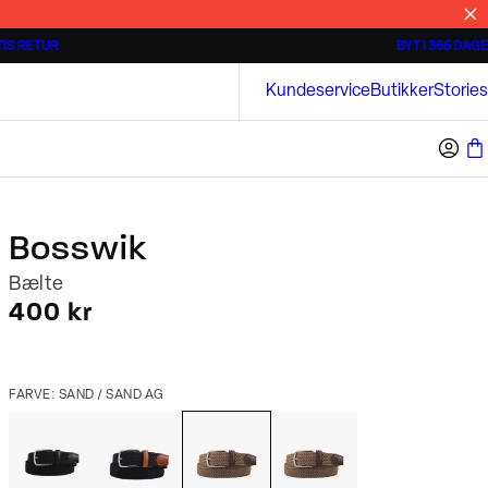
IS RETUR
BYT I 365 DAGE
Tidløse poloshirts
Overshirts
Bison
Kundeservice
Butikker
Stories
Bosswik
Bælte
I alt (inkl. rabat)
400 kr
FARVE: SAND / SAND AG