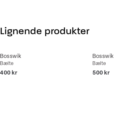
Lignende produkter
Bosswik
Bosswik
Bælte
Bælte
I alt (inkl. rabat)
I alt (inkl. rabat)
400 kr
500 kr