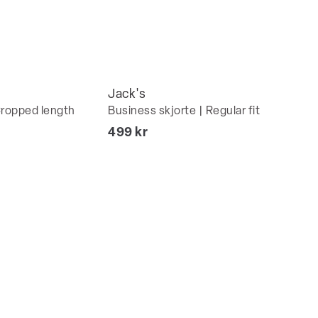
Jack's
Cropped length
Business skjorte | Regular fit
I alt (inkl. rabat)
499 kr