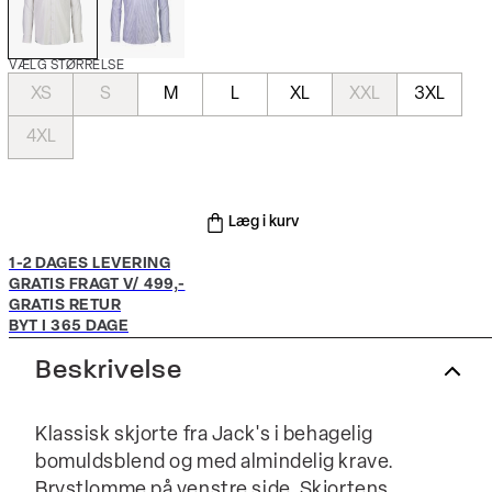
VÆLG STØRRELSE
XS
S
M
L
XL
XXL
3XL
4XL
Læg i kurv
1-2 DAGES LEVERING
GRATIS FRAGT V/ 499,-
GRATIS RETUR
BYT I 365 DAGE
Beskrivelse
Klassisk skjorte fra Jack's i behagelig
bomuldsblend og med almindelig krave.
Brystlomme på venstre side. Skjortens