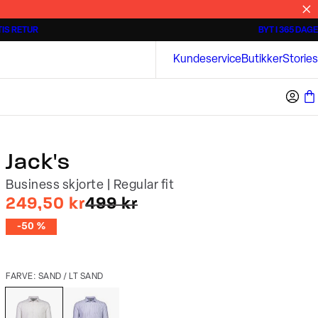
IS RETUR
BYT I 365 DAGE
Tidløse poloshirts
Overshirts
Bison
Kundeservice
Butikker
Stories
Jack's
Business skjorte | Regular fit
I alt (uden rabat)
249,50 kr
499 kr
-50 %
FARVE: SAND / LT SAND