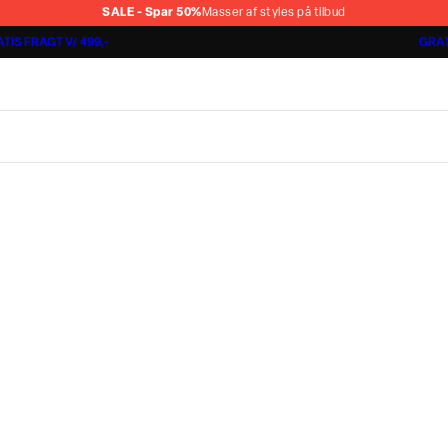
SALE - Spar 50%
Masser af styles på tilbud
TIS FRAGT V/ 499,-
GRAT
Jakkesæt fra 1499,-
Cashmere Touch Pants
Lindbergh
r