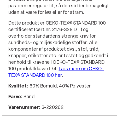
pasform er regular fit, så den sidder behageligt
uden at være for løs eller for stram.
Dette produkt er OEKO-TEX® STANDARD 100
certificeret (cert.nr. 2176-328 DTI) og
overholder standardens strenge krav for
sundheds- og miljøskadelige stoffer. Alle
komponenter af produktet dvs., stof, tråd,
knapper, etiketter etc. er testet og godkendt i
henhold til kravene i OEKO-TEX® STANDARD
100 produktklasse II/4.
Læs mere om OEKO-
TEX® STANDARD 100 her
.
Kvalitet:
60% Bomuld, 40% Polyester
Farve:
Sand
Varenummer:
3-220262