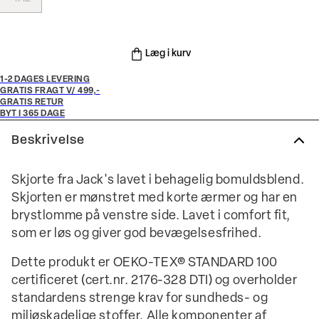
Læg i kurv
1-2 DAGES LEVERING
GRATIS FRAGT V/ 499,-
GRATIS RETUR
BYT I 365 DAGE
Beskrivelse
Skjorte fra Jack's lavet i behagelig bomuldsblend.
Skjorten er mønstret med korte ærmer og har en
brystlomme på venstre side. Lavet i comfort fit,
som er løs og giver god bevægelsesfrihed.
Dette produkt er OEKO-TEX® STANDARD 100
certificeret (cert.nr. 2176-328 DTI) og overholder
standardens strenge krav for sundheds- og
miljøskadelige stoffer. Alle komponenter af