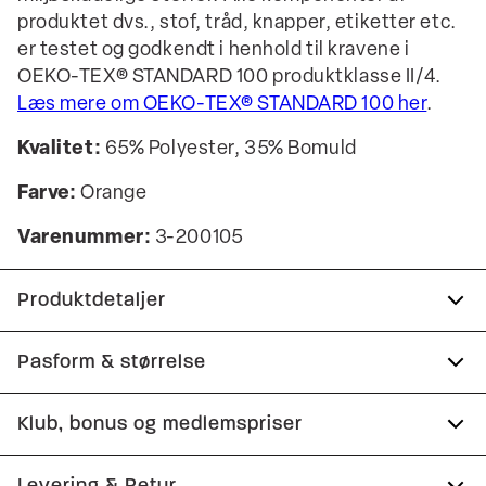
produktet dvs., stof, tråd, knapper, etiketter etc.
er testet og godkendt i henhold til kravene i
OEKO-TEX® STANDARD 100 produktklasse II/4.
Læs mere om OEKO-TEX® STANDARD 100 her
.
Kvalitet:
65% Polyester, 35% Bomuld
Farve:
Orange
Varenummer:
3-200105
Produktdetaljer
Certificeret med OEKO-TEX® STANDARD 100.
Pasform & størrelse
Fremstillet i behagelig bomuldsblend.
Fit:
Comfort fit
Klub, bonus og medlemspriser
Skjorten har almindelig krave.
Lidt løsere pasform, som giver god
Lomme på venstre bryst.
Tilmeld dig Club Wagner helt gratis.