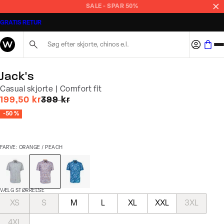
SALE - SPAR 50%
GRATIS RETUR
Søg her...
Jack's
Casual skjorte | Comfort fit
I alt (uden rabat)
199,50 kr
399 kr
-50 %
FARVE: ORANGE / PEACH
VÆLG STØRRELSE
XS
S
M
L
XL
XXL
3XL
4XL