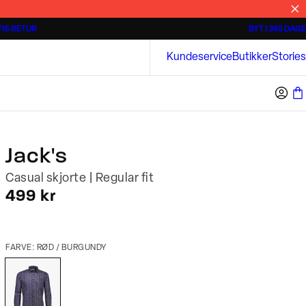
IS RETUR
BYT I 365 DAGE
3 for 500 kr.
Kortærmede skjorter
Bison
Kundeservice
Butikker
Stories
Jack's
Casual skjorte | Regular fit
I alt (inkl. rabat)
499 kr
FARVE: RØD / BURGUNDY