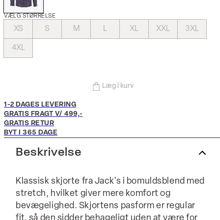
VÆLG STØRRELSE
XS
S
M
L
XL
XXL
3XL
4XL
Læg i kurv
1-2 DAGES LEVERING
GRATIS FRAGT V/ 499,-
GRATIS RETUR
BYT I 365 DAGE
Beskrivelse
Klassisk skjorte fra Jack's i bomuldsblend med
stretch, hvilket giver mere komfort og
bevægelighed. Skjortens pasform er regular
fit, så den sidder behageligt uden at være for