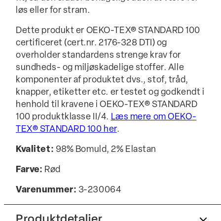
løs eller for stram.
Dette produkt er OEKO-TEX® STANDARD 100
certificeret (cert.nr. 2176-328 DTI) og
overholder standardens strenge krav for
sundheds- og miljøskadelige stoffer. Alle
komponenter af produktet dvs., stof, tråd,
knapper, etiketter etc. er testet og godkendt i
henhold til kravene i OEKO-TEX® STANDARD
100 produktklasse II/4.
Læs mere om OEKO-
TEX® STANDARD 100 her
.
Kvalitet:
98% Bomuld, 2% Elastan
Farve:
Rød
Varenummer:
3-230064
Produktdetaljer