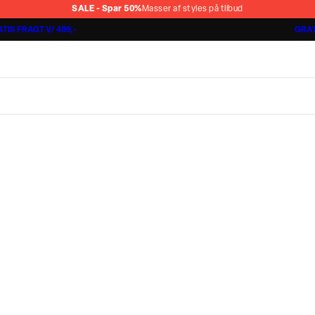
SALE - Spar 50%
Masser af styles på tilbud
TIS FRAGT V/ 499,-
GRAT
Shorts 3 for 1.000 kr.
Cashmere Touch Pants
Lindbergh
r