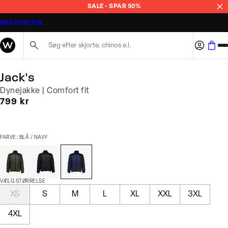
SALE - SPAR 50%
GRATIS RETUR
Søg her...
Jack's
Dynejakke | Comfort fit
I alt (inkl. rabat)
799 kr
FARVE: BLÅ / NAVY
VÆLG STØRRELSE
XS
S
M
L
XL
XXL
3XL
4XL